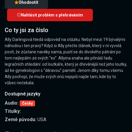
Ohodnotit
Nahlásit problém s přehráváním
Co ty jsi za číslo
Ally Darlingová hledá odpověď na otázku: Nebyl mezi 19 bývalými
náhodou i ten pravý? Když si Ally přečte článek, který v ní vyvolá
pocit, že zůstane navěky sama, pustí se do divokého pátrání po
tom nejlepším ze svých “ex”. Allyina snaha ale přináší řadu
legračních shledání: od loutkáře, který je dřevěnější než jeho loutky,
až ke gynekologovi s “děravou” pamětí. Jenom díky tomu všemu
Ally pochopí, že muže svých snů nejspíš najde tam, kde by to
vůbec nečekala.
Dostupné jazyky
Audio:
Česky
Titulky:
Země původu:
USA