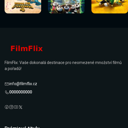
Sledovat
Sledovat
Sledovat
Sledovat
Sledovat
Sledovat
nyní
nyní
nyní
nyní
nyní
nyní
FilmFlix: Vaše dokonalá destinace pro neomezené množství filmů
a pořadů!
info@filmflix.cz
0000000000