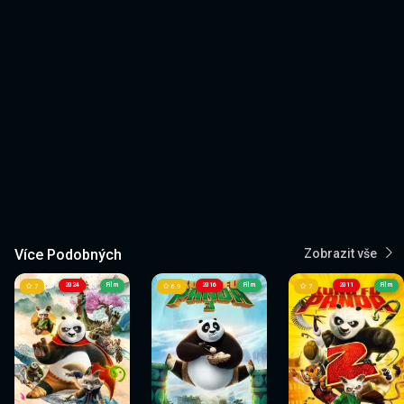
Více Podobných
Zobrazit vše
2024
Film
2016
Film
2011
Film
7
6.9
7