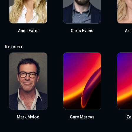
Anna Faris
Chris Evans
Ari
Režiséři
Mark Mylod
Gary Marcus
Za