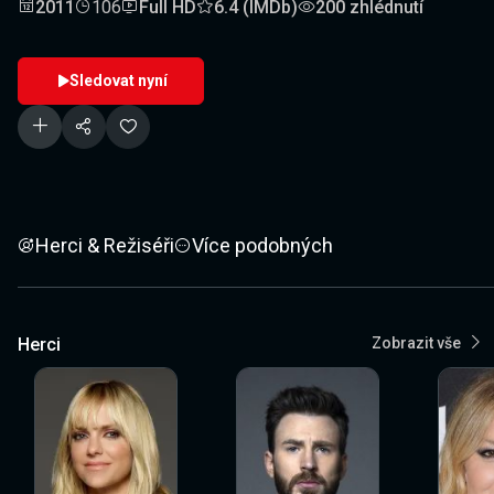
2011
106
Full HD
6.4 (IMDb)
200 zhlédnutí
Sledovat nyní
Herci & Režiséři
Více podobných
Herci
Zobrazit vše