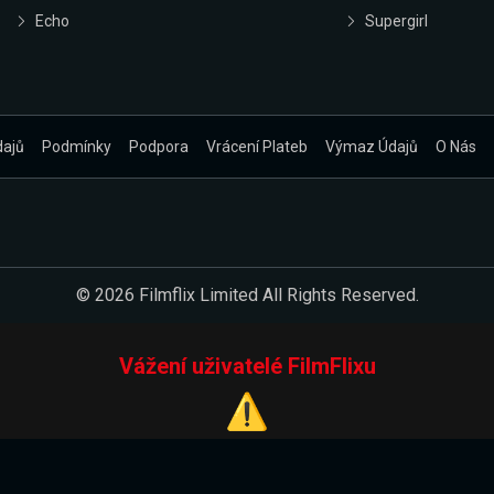
Echo
Supergirl
dajů
Podmínky
Podpora
Vrácení Plateb
Výmaz Údajů
O Nás
© 2026 Filmflix Limited All Rights Reserved.
Vážení uživatelé FilmFlixu
⚠️
Pracujeme na novém E-Shopu.
 verzi našeho E-Shopu. Do jeho spuštění vás prosíme, abyste s 