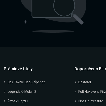
Prémiové tituly
Doporučeno Fil
Což Takhle Dát Si Špenát
Bastardi
Legenda O Mulan 2
Kult Hákového Kří
Život V Hajzlu
5lbs Of Pressure