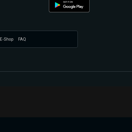
E-Shop
FAQ
nákupem produktů vyčkali.