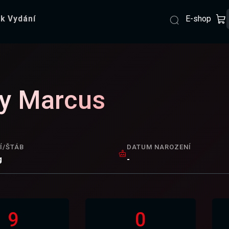
E-shop
k Vydání
y Marcus
Í/ŠTÁB
DATUM NAROZENÍ
g
-
9
0