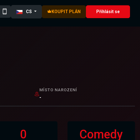
CS
KOUPIT PLÁN
Přihlásit se
MÍSTO NAROZENÍ
-
0
Comedy