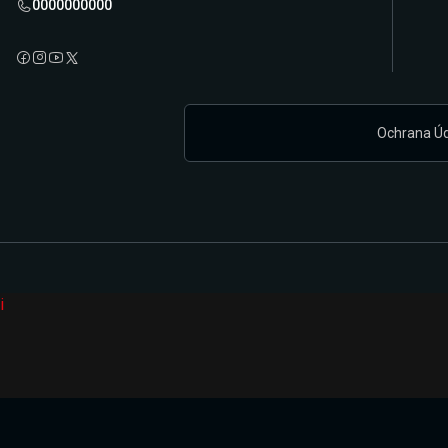
0000000000
Ochrana Ú
i
Připravujeme zcela novou