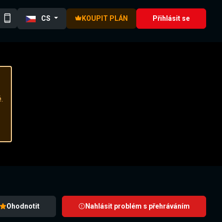
CS
KOUPIT PLÁN
Přihlásit se
.
Ohodnotit
Nahlásit problém s přehráváním