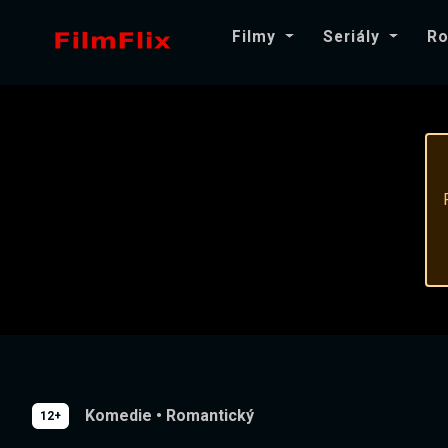
Filmy
Seriály
Ro
Komedie
•
Romantický
12+