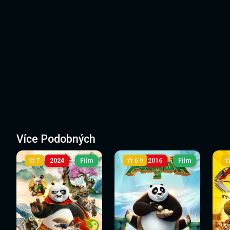
Více Podobných
7
6.9
2024
Film
2016
Film