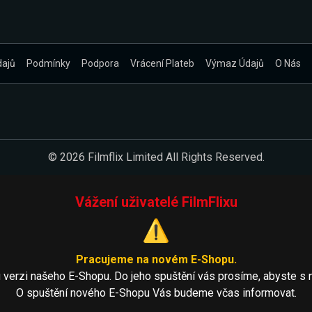
dajů
Podmínky
Podpora
Vrácení Plateb
Výmaz Údajů
O Nás
© 2026 Filmflix Limited All Rights Reserved.
Vážení uživatelé FilmFlixu
⚠️
Pracujeme na novém E-Shopu.
 verzi našeho E-Shopu. Do jeho spuštění vás prosíme, abyste s 
O spuštění nového E-Shopu Vás budeme včas informovat.