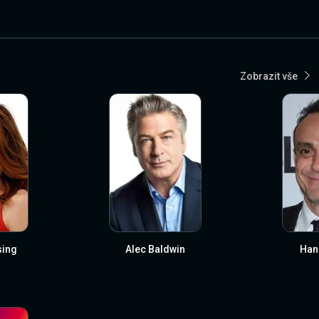
Zobrazit vše
sing
Alec Baldwin
Han