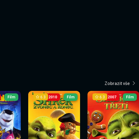
Zobrazit vše
6.3
6.3
Film
2010
Film
2007
Film