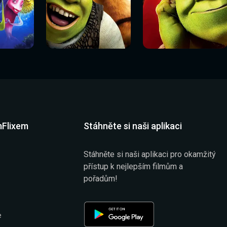
Sledovat
Sledovat
í
Sledovat nyní
Sledovat nyní
nyní
nyní
mFlixem
Stáhněte si naši aplikaci
Stáhněte si naši aplikaci pro okamžitý
přístup k nejlepším filmům a
pořadům!
e