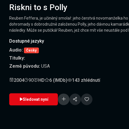
Riskni to s Polly
Reuben Feffera, je učiněný smolař: jeho čerstvá novomanželka ho 
dohromady s dobrodružně založenou Polly, jeho dávnou kamarádkou z
následky. Může se putičkář Reuben, jež chce mít vše neustále pod k
Dostupné jazyky
Audio:
Česky
Titulky:
Země původu:
USA
2004
90
HD
6 (IMDb)
143 zhlédnutí
Sledovat nyní