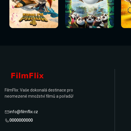
Sledovat
Sledovat
Sledovat nyní
Sledovat nyní
Sl
nyní
nyní
FilmFlix: Vaše dokonalá destinace pro
neomezené množství filmů a pořadů!
info@filmflix.cz
0000000000