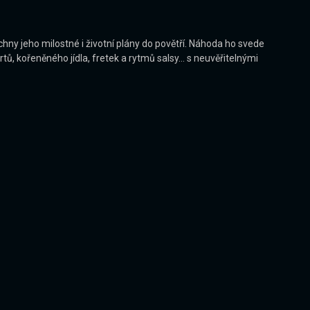
ny jeho milostné i životní plány do povětří. Náhoda ho svede
 kořeněného jídla, fretek a rytmů salsy... s neuvěřitelnými