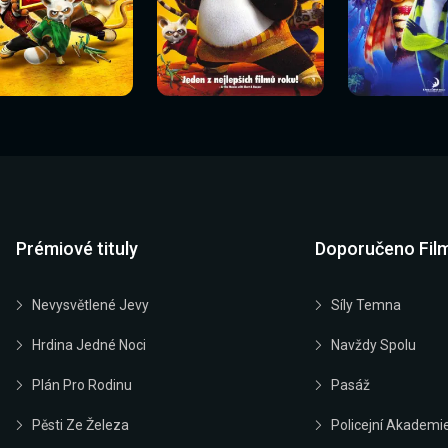
Sledovat
Sledovat
Sledovat
edovat nyní
Sledovat nyní
Sledovat nyn
nyní
nyní
nyní
Prémiové tituly
Doporučeno Fil
Nevysvětlené Jevy
Síly Temna
Hrdina Jedné Noci
Navždy Spolu
Plán Pro Rodinu
Pasáž
Pěsti Ze Železa
Policejní Akademi