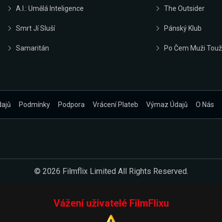
A.I.: Umělá Inteligence
The Outsider
Smrt Jí Sluší
Pánský Klub
Samaritán
Po Čem Muži Touž
dajů
Podmínky
Podpora
Vrácení Plateb
Výmaz Údajů
O Nás
© 2026 Filmflix Limited All Rights Reserved.
Vážení uživatelé FilmFlixu