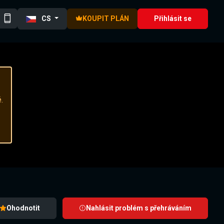
CS
KOUPIT PLÁN
Přihlásit se
.
Ohodnotit
Nahlásit problém s přehráváním