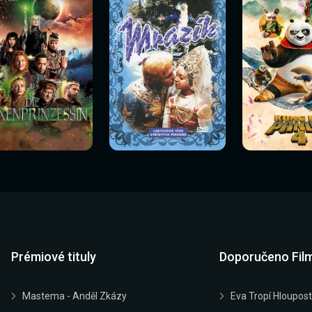
Sledovat
Sledovat
Sledovat
edovat nyní
Sledovat nyní
Sledovat nyn
nyní
nyní
nyní
Prémiové tituly
Doporučeno Fil
Mastema - Anděl Zkázy
Eva Tropí Hloupost