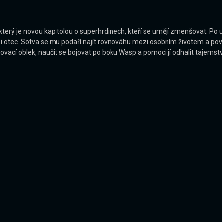
který je novou kapitolou o superhrdinech, kteří se umějí zmenšovat. Po
 i otec. Sotva se mu podaří najít rovnováhu mezi osobním životem a pov
cí oblek, naučit se bojovat po boku Wasp a pomoci jí odhalit tajemství