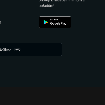
přístup k nejlepším filmům a
pořadům!
í
E-Shop
FAQ