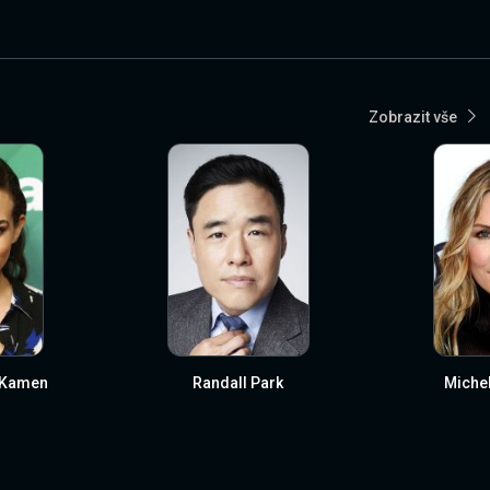
Zobrazit vše
-Kamen
Randall Park
Michel