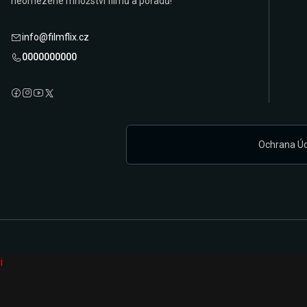
neomezené množství filmů a pořadů!
info@filmflix.cz
0000000000
Ochrana Ú
i