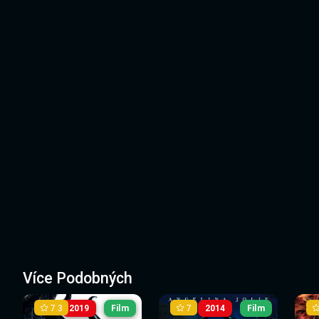
Více Podobných
7.3
7
2019
Film
2014
Film