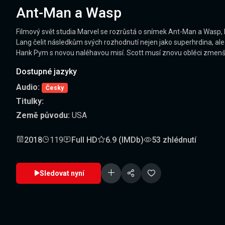
Ant-Man a Wasp
Filmový svět studia Marvel se rozrůstá o snímek Ant-Man a Wasp, 
Lang čelit následkům svých rozhodnutí nejen jako superhrdina, ale
Hank Pym s novou naléhavou misí. Scott musí znovu obléci zmenšova
Dostupné jazyky
Audio:
Česky
Titulky:
Země původu:
USA
2018
119
Full HD
6.9 (IMDb)
53 zhlédnutí
Sledovat nyní