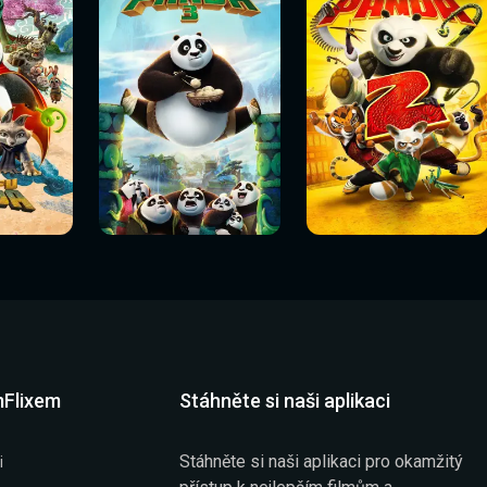
Sledovat
Sledovat
í
Sledovat nyní
Sledovat nyní
nyní
nyní
mFlixem
Stáhněte si naši aplikaci
Stáhněte si naši aplikaci pro okamžitý
i