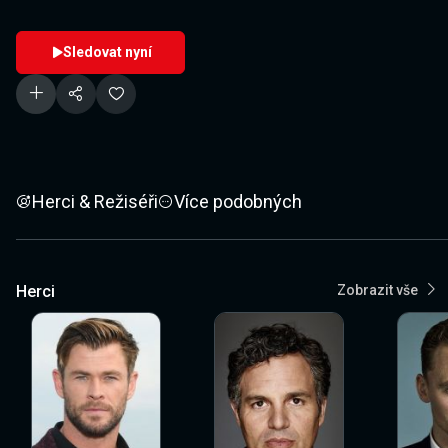
Sledovat nyní
Herci & Režiséři
Více podobných
Herci
Zobrazit vše