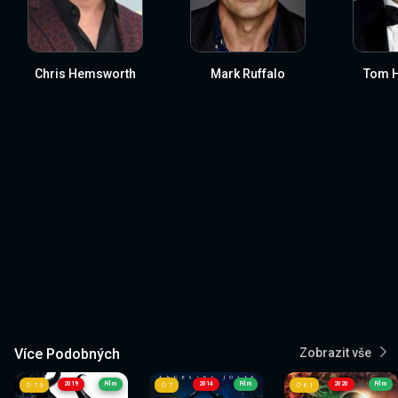
Chris Hemsworth
Mark Ruffalo
Tom H
Více Podobných
Zobrazit vše
2019
Film
2014
Film
2020
Film
7.3
7
6.1