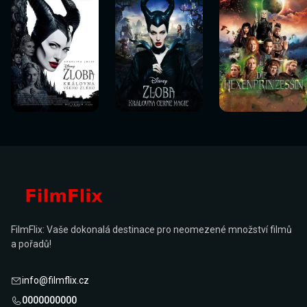
Sledovat
Sledovat
Sledovat
Sledovat
Sledovat
Sledovat
nyní
nyní
nyní
nyní
nyní
nyní
FilmFlix: Vaše dokonalá destinace pro neomezené množství filmů
a pořadů!
info@filmflix.cz
0000000000