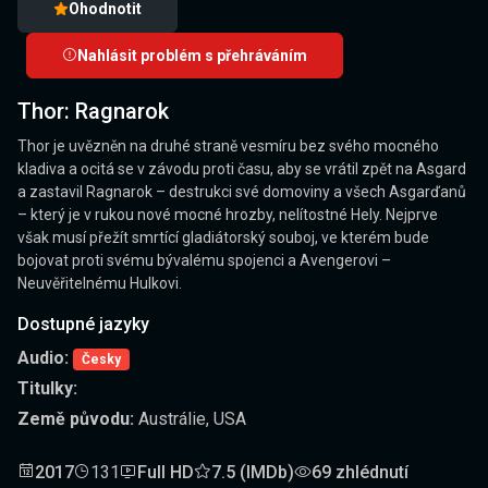
Ohodnotit
Nahlásit problém s přehráváním
Thor: Ragnarok
Thor je uvězněn na druhé straně vesmíru bez svého mocného
kladiva a ocitá se v závodu proti času, aby se vrátil zpět na Asgard
a zastavil Ragnarok – destrukci své domoviny a všech Asgarďanů
– který je v rukou nové mocné hrozby, nelítostné Hely. Nejprve
však musí přežít smrtící gladiátorský souboj, ve kterém bude
bojovat proti svému bývalému spojenci a Avengerovi –
Neuvěřitelnému Hulkovi.
Dostupné jazyky
Audio:
Česky
Titulky:
Země původu:
Austrálie, USA
2017
131
Full HD
7.5 (IMDb)
69 zhlédnutí