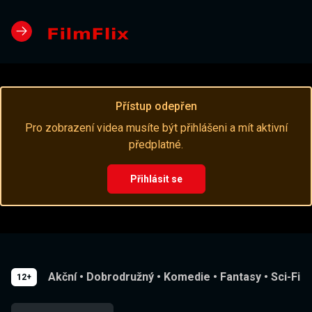
Přístup odepřen
Pro zobrazení videa musíte být přihlášeni a mít aktivní
předplatné.
Přihlásit se
Akční
•
Dobrodružný
•
Komedie
•
Fantasy
•
Sci-Fi
12+