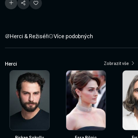
Herci & Režiséři
Více podobných
Herci
Zobrazit vše
Birkan Sokullu
Esra Bilgiç
Fır