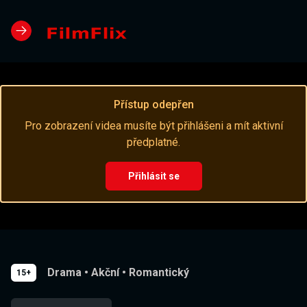
Přístup odepřen
Pro zobrazení videa musíte být přihlášeni a mít aktivní
předplatné.
Přihlásit se
Drama
•
Akční
•
Romantický
15+