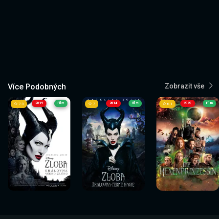
Více Podobných
Zobrazit vše
2019
Film
2014
Film
2020
Film
7.3
7
6.1
Sledovat
Sledovat
Sledovat
Sledovat
Sledovat
Sledovat
nyní
nyní
nyní
nyní
nyní
nyní