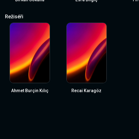
Režiséři
Ahmet Burçin Kılıç
Recai Karagöz