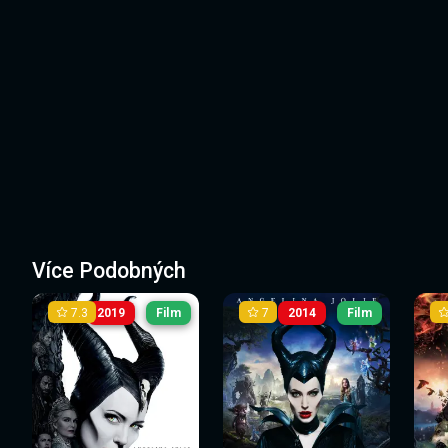
Více Podobných
7.3
7
2019
Film
2014
Film