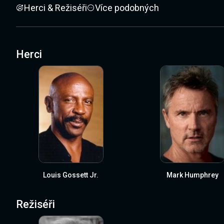
Herci & Režiséři
Více podobných
Herci
Louis Gossett Jr.
Mark Humphrey
Režiséři