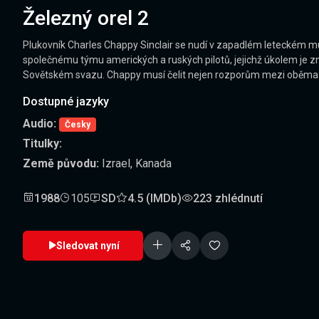
Železný orel 2
Plukovník Charles Chappy Sinclair se nudí v zapadlém leteckém muz
společnému týmu amerických a ruských pilotů, jejichž úkolem je zni
Sovětském svazu. Chappy musí čelit nejen rozporům mezi oběma sku
Dostupné jazyky
Audio:
Česky
Titulky:
Země původu:
Izrael, Kanada
1988
105
SD
4.5 (IMDb)
223 zhlédnutí
Sledovat nyní