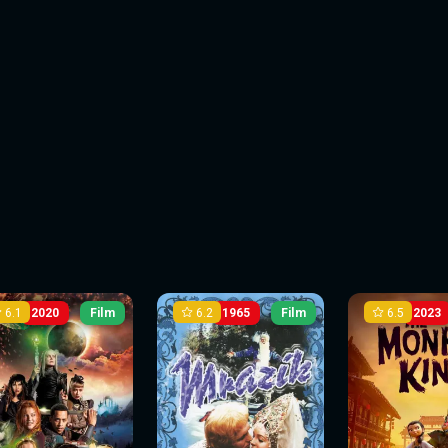
6.1
6.2
6.5
2020
Film
1965
Film
2023