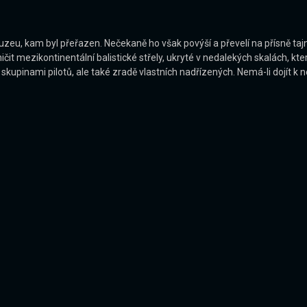
eu, kam byl přeřazen. Nečekaně ho však povýší a převelí na přísně tajno
čit mezikontinentální balistické střely, ukryté v nedalekých skalách, kt
pinami pilotů, ale také zradě vlastních nadřízených. Nemá-li dojít k n