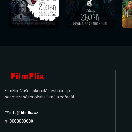
Sledovat
Sledovat
Sledovat nyní
Sledovat nyní
Sl
nyní
nyní
FilmFlix: Vaše dokonalá destinace pro
neomezené množství filmů a pořadů!
info@filmflix.cz
0000000000