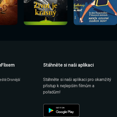
Sledovat
Sledovat
í
Sledovat nyní
Sledovat nyní
nyní
nyní
mFlixem
Stáhněte si naši aplikaci
Stáhněte si naši aplikaci pro okamžitý
eště Drsnější
přístup k nejlepším filmům a
pořadům!