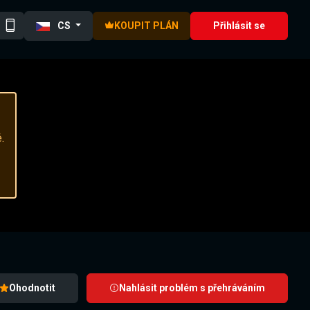
CS
KOUPIT PLÁN
Přihlásit se
.
Ohodnotit
Nahlásit problém s přehráváním