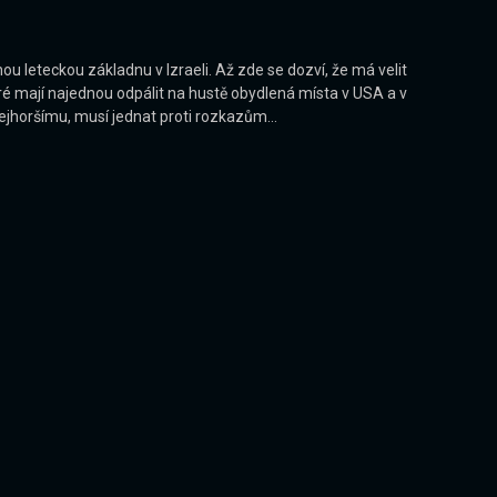
u leteckou základnu v Izraeli. Až zde se dozví, že má velit
eré mají najednou odpálit na hustě obydlená místa v USA a v
ejhoršímu, musí jednat proti rozkazům...