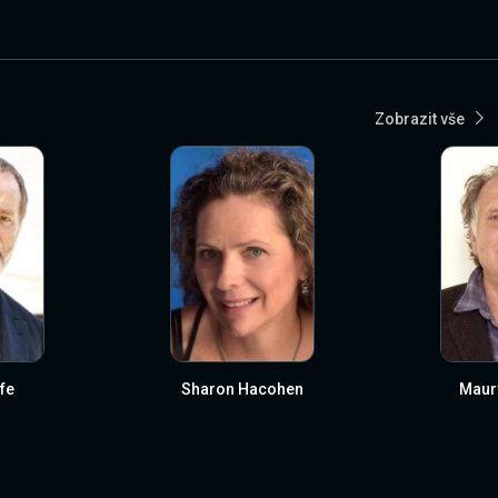
Zobrazit vše
fe
Sharon Hacohen
Maur