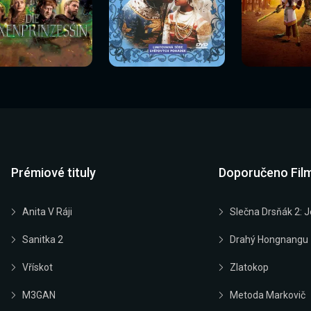
Sledovat
Sledovat
Sledovat
edovat nyní
Sledovat nyní
Sledovat nyn
nyní
nyní
nyní
Prémiové tituly
Doporučeno Fil
Anita V Ráji
Slečna Drsňák 2: J
Sanitka 2
Drahý Hongnangu
Vřískot
Zlatokop
M3GAN
Metoda Markovič