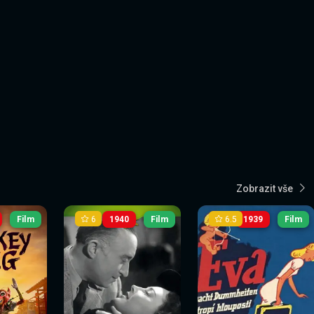
Zobrazit vše
6
6.5
Film
1940
Film
1939
Film