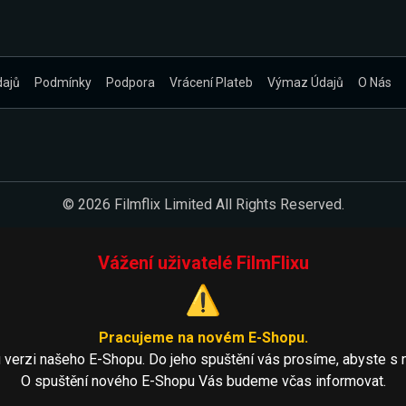
dajů
Podmínky
Podpora
Vrácení Plateb
Výmaz Údajů
O Nás
© 2026 Filmflix Limited All Rights Reserved.
Vážení uživatelé FilmFlixu
⚠️
Pracujeme na novém E-Shopu.
 verzi našeho E-Shopu. Do jeho spuštění vás prosíme, abyste s 
O spuštění nového E-Shopu Vás budeme včas informovat.