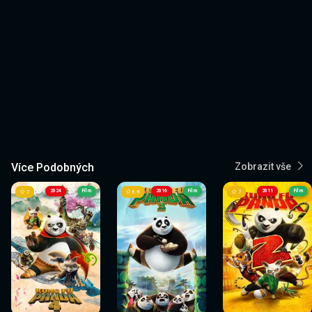
Více Podobných
Zobrazit vše
2024
Film
2016
Film
2011
Film
7
6.9
7
Sledovat
Sledovat
Sledovat
Sledovat
Sledovat
Sledovat
nyní
nyní
nyní
nyní
nyní
nyní