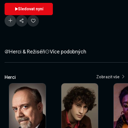
Sledovat nyní
Herci & Režiséři
Více podobných
Herci
Zobrazit vše