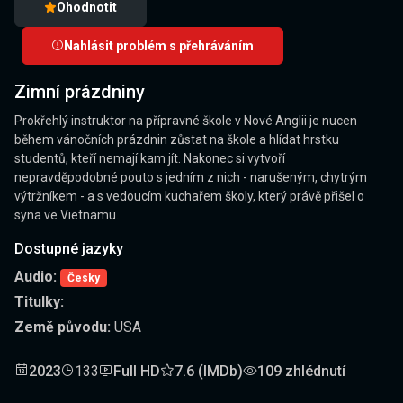
Ohodnotit
Nahlásit problém s přehráváním
Zimní prázdniny
Prokřehlý instruktor na přípravné škole v Nové Anglii je nucen
během vánočních prázdnin zůstat na škole a hlídat hrstku
studentů, kteří nemají kam jít. Nakonec si vytvoří
nepravděpodobné pouto s jedním z nich - narušeným, chytrým
výtržníkem - a s vedoucím kuchařem školy, který právě přišel o
syna ve Vietnamu.
Dostupné jazyky
Audio:
Česky
Titulky:
Země původu:
USA
2023
133
Full HD
7.6 (IMDb)
109 zhlédnutí