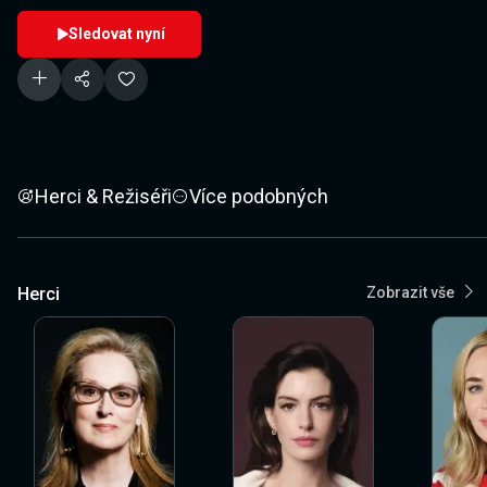
Sledovat nyní
Herci & Režiséři
Více podobných
Herci
Zobrazit vše