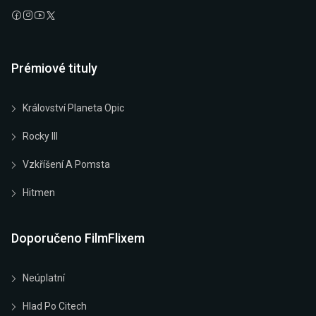
Prémiové tituly
Království Planeta Opic
Rocky III
Vzkříšení A Pomsta
Hitmen
Doporučeno FilmFlixem
Neúplatní
Hlad Po Citech