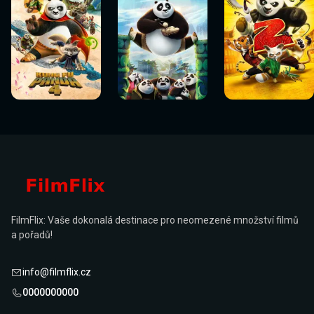
Sledovat
Sledovat
Sledovat
Sledovat
Sledovat
Sledovat
nyní
nyní
nyní
nyní
nyní
nyní
FilmFlix: Vaše dokonalá destinace pro neomezené množství filmů
a pořadů!
info@filmflix.cz
0000000000