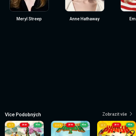
Meryl Streep
Anne Hathaway
Emi
Více Podobných
Zobrazit vše
2024
Film
2016
Film
2011
Film
7
6.9
7