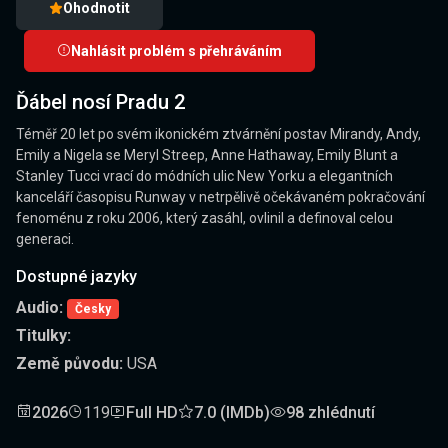
Ohodnotit
Nahlásit problém s přehráváním
Ďábel nosí Pradu 2
Téměř 20 let po svém ikonickém ztvárnění postav Mirandy, Andy,
Emily a Nigela se Meryl Streep, Anne Hathaway, Emily Blunt a
Stanley Tucci vrací do módních ulic New Yorku a elegantních
kanceláří časopisu Runway v netrpělivě očekávaném pokračování
fenoménu z roku 2006, který zasáhl, ovlinil a definoval celou
generaci.
Dostupné jazyky
Audio:
Česky
Titulky:
Země původu:
USA
2026
119
Full HD
7.0 (IMDb)
98 zhlédnutí