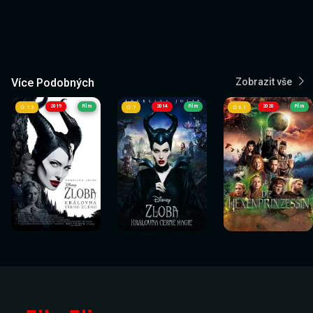
Více Podobných
Zobrazit vše
2019
Film
2014
Film
2020
Film
7.3
7
6.1
Sledovat
Sledovat
Sledovat
Sledovat
Sledovat
Sledovat
nyní
nyní
nyní
nyní
nyní
nyní