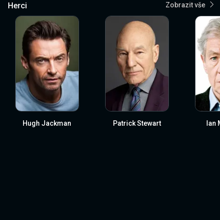
Herci
Zobrazit vše
Hugh Jackman
Patrick Stewart
Ian 