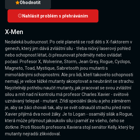
Ohodnotit
Nahlásit problém s přehráváním
X-Men
Nedaleká budoucnost. Po celé planetě se rodí děti s X-faktorem v
genech, který jim dává zvláštní sílu - třeba ničivý laserový pohled
nebo schopnost létat, či přesunovat předměty nebo ovládat
počasí. Profesor X, Wolverine, Storm, Jean Grey, Rogue, Cyclops,
Magneto, Toad, Mystique, Sabretooth jsou mutanti s
mimořádnými schopnostmi. Ale pro lidi, kteří takovéto schopnosti
nemají, je velice těžké mutanty akceptovat a neubránit se strachu.
Nejcitelněji potřebu naučit mutanty, jak pracovat se svou zvláštní
silou a mít nad ní kontrolu má profesor Charles Xavier - světově
uznávaný telepat - mutant. Zřídí speciální školu a jeho záměrem
je, aby se žáci chovali tak, aby se svět odnaučil strachu před nimi.
Xavier přijímá dva nové žáky. Je to Logan - osamělý silák a Rogue,
která může přijmout jakoukoliv sílu i paměť ze všeho, čeho se
dotkne. Proti filosofii profesora Xaviera stojí senátor Kelly, který by
mutanty nejradši zlikvidoval.