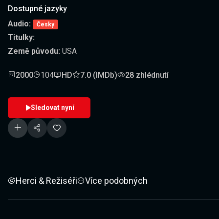
Dostupné jazyky
Audio:
Česky
Titulky:
Země původu:
USA
2000
104
HD
7.0 (IMDb)
28 zhlédnutí
Sledovat nyní
Herci & Režiséři
Více podobných