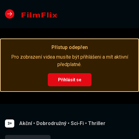
Přístup odepřen
Pro zobrazení videa musíte být přihlášeni a mít aktivní
předplatné.
Přihlásit se
Akční
•
Dobrodružný
•
Sci-Fi
•
Thriller
3+