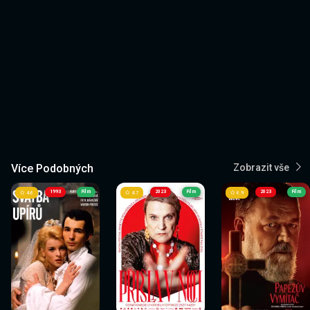
Více Podobných
Zobrazit vše
1993
Film
2023
Film
2023
Film
4.6
4.7
6.9
Sledovat
Sledovat
Sledovat
Sledovat
Sledovat
Sledovat
nyní
nyní
nyní
nyní
nyní
nyní