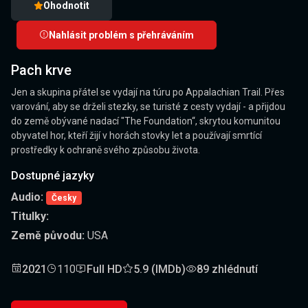
Ohodnotit
Nahlásit problém s přehráváním
Pach krve
Jen a skupina přátel se vydají na túru po Appalachian Trail. Přes
varování, aby se drželi stezky, se turisté z cesty vydají - a přijdou
do země obývané nadací "The Foundation“, skrytou komunitou
obyvatel hor, kteří žijí v horách stovky let a používají smrtící
prostředky k ochraně svého způsobu života.
Dostupné jazyky
Audio:
Česky
Titulky:
Země původu:
USA
2021
110
Full HD
5.9 (IMDb)
89 zhlédnutí