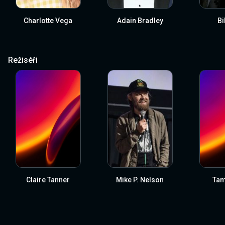
Charlotte Vega
Adain Bradley
Bi
Režiséři
Claire Tanner
Mike P. Nelson
Tam