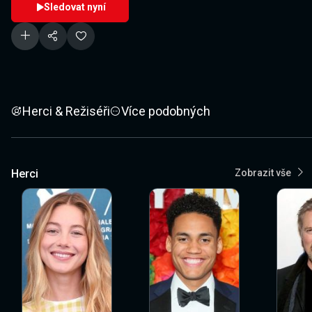
Sledovat nyní
Herci & Režiséři
Více podobných
Herci
Zobrazit vše