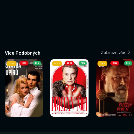
Více Podobných
Zobrazit vše
1993
Film
2023
Film
2023
Film
4.6
4.7
6.9
Sledovat
Sledovat
Sledovat
Sledovat
Sledovat
Sledovat
nyní
nyní
nyní
nyní
nyní
nyní