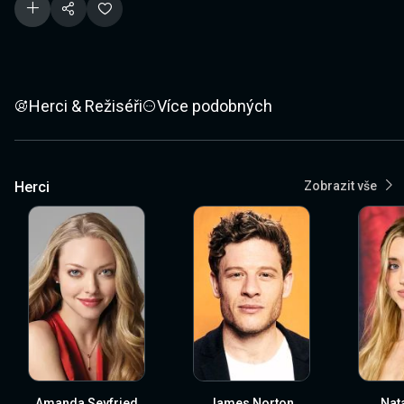
Herci & Režiséři
Více podobných
Herci
Zobrazit vše
Amanda Seyfried
James Norton
Nat