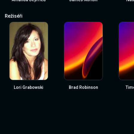
Režiséři
Lori Grabowski
Brad Robinson
Timo