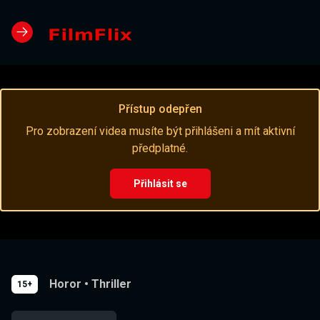
Přístup odepřen
Pro zobrazení videa musíte být přihlášeni a mít aktivní
předplatné.
Přihlásit se
Horor
•
Thriller
15+