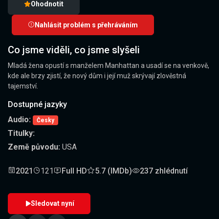
Ohodnotit
Nahlásit problém s přehráváním
Co jsme viděli, co jsme slyšeli
Mladá žena opustí s manželem Manhattan a usadí se na venkově,
kde ale brzy zjistí, že nový dům i její muž skrývají zlověstná
tajemství.
Dostupné jazyky
Audio:
Česky
Titulky:
Země původu:
USA
2021
121
Full HD
5.7 (IMDb)
237 zhlédnutí
Sledovat nyní