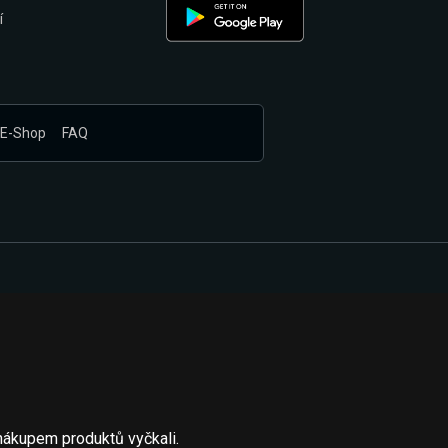
í
E-Shop
FAQ
nákupem produktů vyčkali.