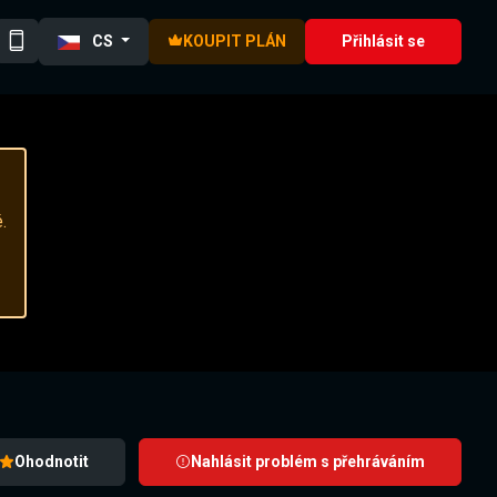
CS
KOUPIT PLÁN
Přihlásit se
.
Ohodnotit
Nahlásit problém s přehráváním