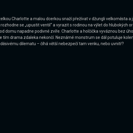
lkou Charlotte a malou dcerkou snaží přežívat v džungli velkoměsta a jd
zhodne se „upustit ventil“ a vyrazit s rodinou na výlet do hlubokých ore
roků od domu napadne podivné zvíře. Charlotte a holčička vyváznou bez úh
že tím drama zdaleka nekončí. Neznámé monstrum se dál potuluje kolem 
t děsivému dilematu – číhá větší nebezpečí tam venku, nebo uvnitř?