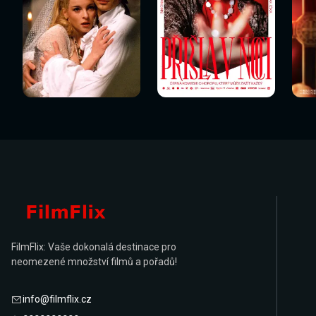
Sledovat
Sledovat
Sledovat nyní
Sledovat nyní
Sl
nyní
nyní
FilmFlix: Vaše dokonalá destinace pro
neomezené množství filmů a pořadů!
info@filmflix.cz