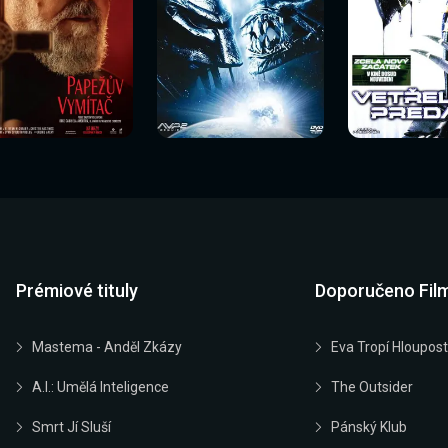
Sledovat
Sledovat
Sledovat
edovat nyní
Sledovat nyní
Sledovat nyn
nyní
nyní
nyní
Prémiové tituly
Doporučeno Fil
Mastema - Anděl Zkázy
Eva Tropí Hloupost
A.I.: Umělá Inteligence
The Outsider
Smrt Jí Sluší
Pánský Klub