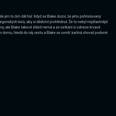
e jim to čím dál hůř. Když se Blake dozví, že jeho pohřešovaný
gonských lesů, aby si dědictví prohlédnul. Že to nebyl nejšťastnější
ony, ale Blake takové štěstí nemá a ze setkání si odnese krvavé
domu, hledá do něj cestu a Blake se uvnitř začíná chovat podivně