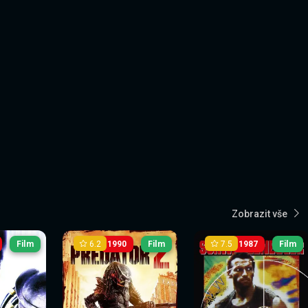
Zobrazit vše
6.2
7.5
Film
1990
Film
1987
Film