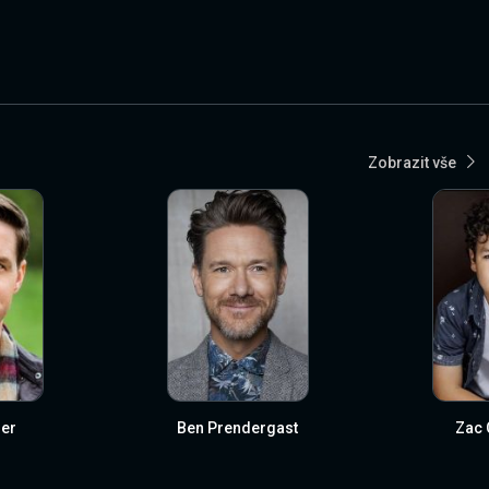
Zobrazit vše
er
Ben Prendergast
Zac 