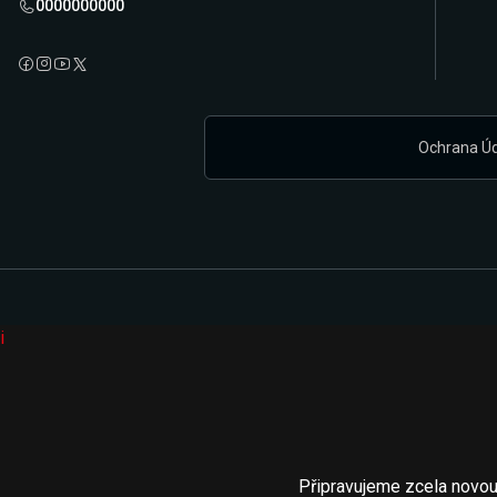
0000000000
Ochrana Ú
i
Připravujeme zcela novou