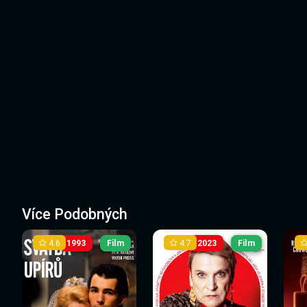
Více Podobných
4.6
4.7
1993
Film
2023
Film