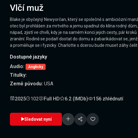
Vlčí muž
Blake je obyčejný Newyorčan, který se společně s ambiciózní manže
otec byl prohlášen za mrtvého a jemu spadnul do klína rodný dům, ro
nápad, zjistí ve chvíli, kdy je na samém konci jejich cesty, pár k
zranění. Rodině se podaří dostat do domu a zabarikádovat se, jen
a proměňuje se i fyzicky. Charlotte s dcerou bude muset záhy čeli
Dostupné jazyky
Audio:
Anglicky
Titulky:
Země původu:
USA
2025
102
Full HD
6.2 (IMDb)
156 zhlédnutí
Sledovat nyní