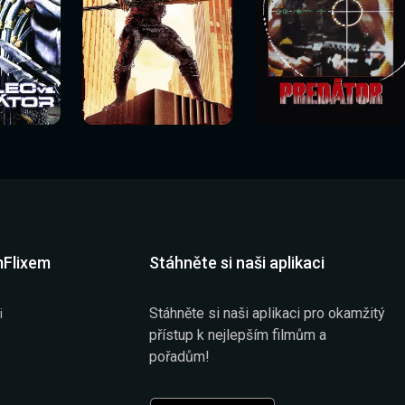
Sledovat
Sledovat
í
Sledovat nyní
Sledovat nyní
nyní
nyní
mFlixem
Stáhněte si naši aplikaci
Stáhněte si naši aplikaci pro okamžitý
i
přístup k nejlepším filmům a
pořadům!