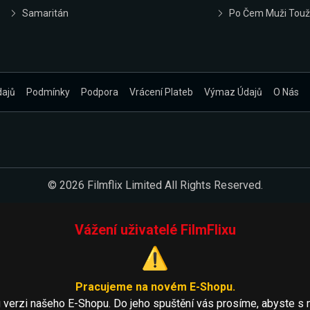
Samaritán
Po Čem Muži Touž
dajů
Podmínky
Podpora
Vrácení Plateb
Výmaz Údajů
O Nás
© 2026 Filmflix Limited All Rights Reserved.
Vážení uživatelé FilmFlixu
⚠️
Pracujeme na novém E-Shopu.
 verzi našeho E-Shopu. Do jeho spuštění vás prosíme, abyste s 