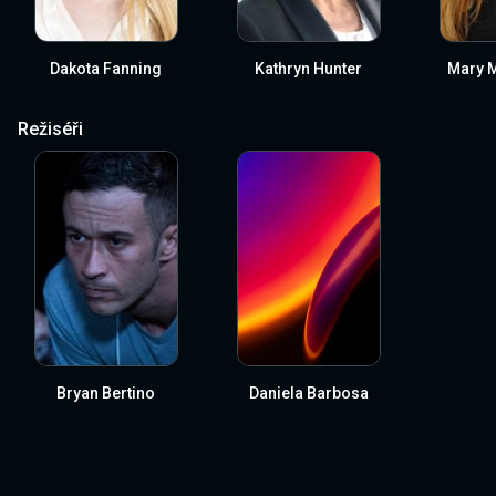
Dakota Fanning
Kathryn Hunter
Mary 
Režiséři
Bryan Bertino
Daniela Barbosa