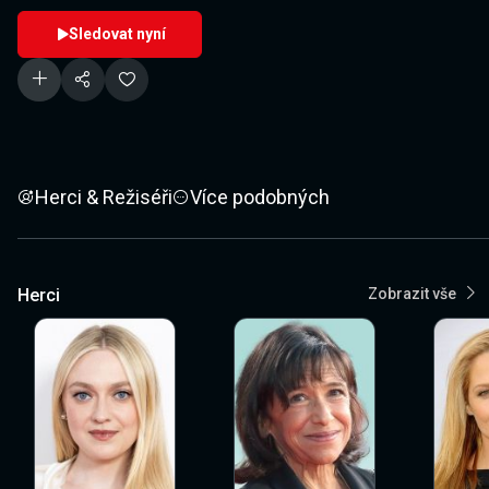
Sledovat nyní
Herci & Režiséři
Více podobných
Herci
Zobrazit vše