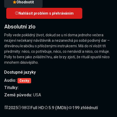
Ohodnotit
Nahlásit problém s přehráváním
Absolutní zlo
Polly vede poklidný život, dokud se u ní doma jednoho večera
nezjeví nečekaný návštěvník a nezanechá po sobě podivný dar –
dřevěnou krabičku s přiloženými instrukcemi. Má do ní vložit tři
předměty: něco, co potřebuje, něco, co nenávidí a něco, co miluje.
Polly to bere jako zvláštní hru, ale brzy zjistí, že rituál spustil něco
mnohem děsivějšího.
Dostupné jazyky
Audio:
Česky
Titulky:
Země původu:
USA
2025
98
Full HD
5.9 (IMDb)
199 zhlédnutí