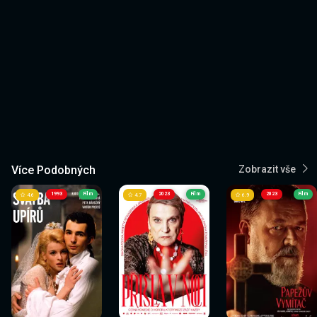
Více Podobných
Zobrazit vše
1993
Film
2023
Film
2023
Film
4.6
4.7
6.9
Sledovat
Sledovat
Sledovat
Sledovat
Sledovat
Sledovat
nyní
nyní
nyní
nyní
nyní
nyní