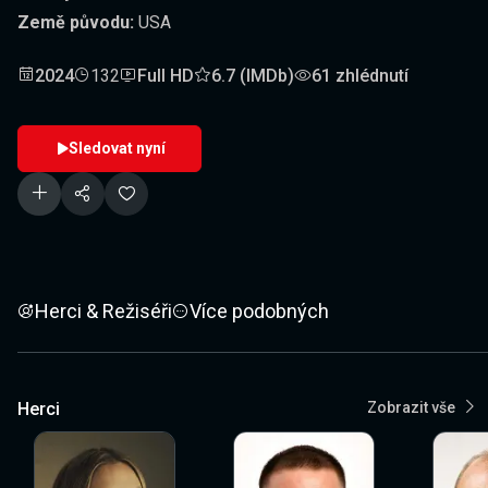
Země původu:
USA
2024
132
Full HD
6.7 (IMDb)
61 zhlédnutí
Sledovat nyní
Herci & Režiséři
Více podobných
Herci
Zobrazit vše