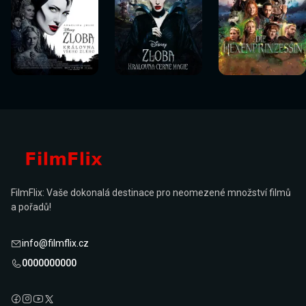
Sledovat
Sledovat
Sledovat
Sledovat
Sledovat
Sledovat
nyní
nyní
nyní
nyní
nyní
nyní
FilmFlix: Vaše dokonalá destinace pro neomezené množství filmů
a pořadů!
info@filmflix.cz
0000000000