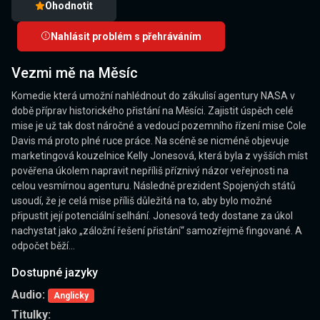
Ohodnotit
Nahlásit problém s přehráváním
Vezmi mě na Měsíc
Komedie která umožní nahlédnout do zákulisí agentury NASA v
době příprav historického přistání na Měsíci. Zajistit úspěch celé
mise je už tak dost náročné a vedoucí pozemního řízení mise Cole
Davis má proto plné ruce práce. Na scéně se nicméně objevuje
marketingová kouzelnice Kelly Jonesová, která byla z vyšších míst
pověřena úkolem napravit nepříliš příznivý názor veřejnosti na
celou vesmírnou agenturu. Následně prezident Spojených států
usoudí, že je celá mise příliš důležitá na to, aby bylo možné
připustit její potenciální selhání. Jonesová tedy dostane za úkol
nachystat jako „záložní řešení přistání“ samozřejmě fingované. A
odpočet běží…
Dostupné jazyky
Audio:
Anglicky
Titulky: