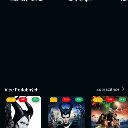
Více Podobných
Zobrazit vše
2019
Film
2014
Film
2020
Film
7.3
7
6.1