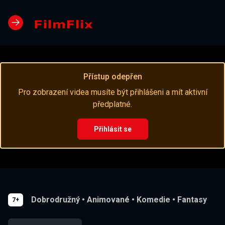
Přístup odepřen
Pro zobrazení videa musíte být přihlášeni a mít aktivní
předplatné.
Přihlásit se
Dobrodružný
•
Animované
•
Komedie
•
Fantasy
7+