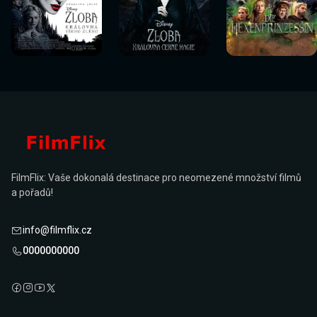
Sledovat
Sledovat
Sledovat
Sledovat
Sledovat
Sledovat
nyní
nyní
nyní
nyní
nyní
nyní
FilmFlix: Vaše dokonalá destinace pro neomezené množství filmů
a pořadů!
info@filmflix.cz
0000000000