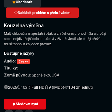
Ohodnotit
Nahlásit problém s přehráváním
Kouzelná výměna
Malý chlupáč a majestátní pták si zničehonic prohodí těla a prožijí
spolu nejdivočejší dobrodružství v životě. Jestli ale chtějí přežít,
musí táhnout za jeden provaz.
Dostupné jazyky
Audio:
Česky
Titulky:
Země původu:
Španělsko, USA
2026
102
Full HD
9 (IMDb)
104 zhlédnutí
Sledovat nyní