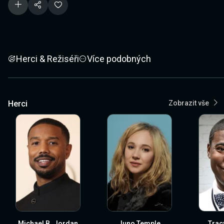
Herci & Režiséři
Více podobných
Herci
Zobrazit vše
Michael B. Jordan
Juno Temple
Trac