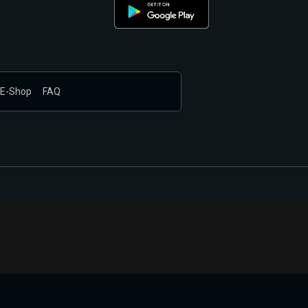
E-Shop
FAQ
nákupem produktů vyčkali.