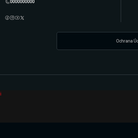
0000000000
Ochrana Ú
i
Připravujeme zcela novou