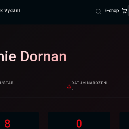
E-shop
k Vydání
ie Dornan
Í/ŠTÁB
DATUM NAROZENÍ
-
8
0