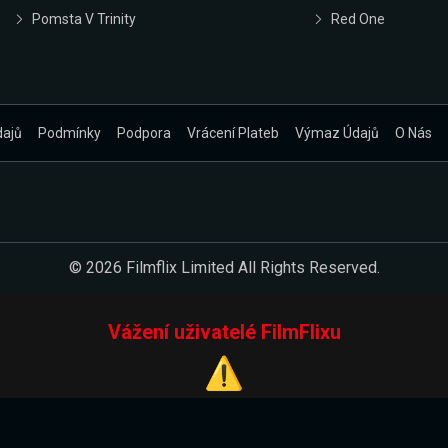
Pomsta V Trinity
Red One
dajů
Podmínky
Podpora
Vrácení Plateb
Výmaz Údajů
O Nás
© 2026 Filmflix Limited All Rights Reserved.
Vážení uživatelé FilmFlixu
⚠️
Pracujeme na novém E-Shopu.
 verzi našeho E-Shopu. Do jeho spuštění vás prosíme, abyste s 