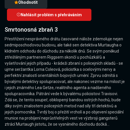
Ohodnotit
Nahlásit problém s přehráváním
Smrtonosná zbraň 3
Přestřižení nesprávného drátu časované nálože zdemoluje nejen
sedmiposchoďovou budovu, ale také sen detektiva Murtaugha o
klidném odchodu do důchodu za několik dnů. Se svým poněkud
ztřeštěným partnerem Riggsem skončí u pochůzkářů a
vyšetřování jejich případu - krádeži zbraní s policejních skladů - se
ujme seržantka Lorna Coleová, policistka s ocelovými nervy a
perfektní znalostí orientálních bojových umění. Zprvu odmítá s
bývalými detektivy spolupracovat, ale nakonec vezme na milost je
i jejich známého Lea Getze, realitního agenta a nadšeného
spolupracovníka. Pátrání vede k bývalému policistovi Travisovi.
Zdá se, že tento soupeř, obklopený bandou ostrých hochů, bude
díky svým znalostem policejních metod nad síly tří detektivů a
jejich pomocníka. Tvrdý boj o přežití vrcholí a po objevení speciální
munice na probíjení neprůstřelných vest ve výzbroji gangsterů
ztrácí Murtaugh jistotu, že se vysněného důchodu dočká...