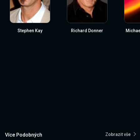
Stephen Kay
Richard Donner
Michae
Více Podobných
Zobrazit vše