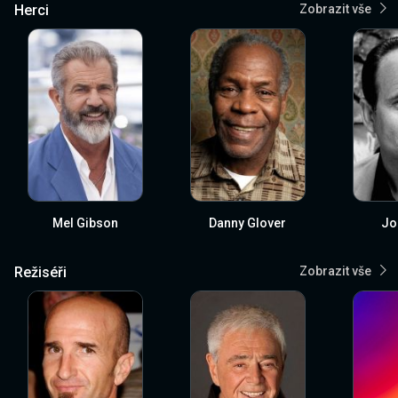
Herci
Zobrazit vše
Mel Gibson
Danny Glover
Jo
Režiséři
Zobrazit vše