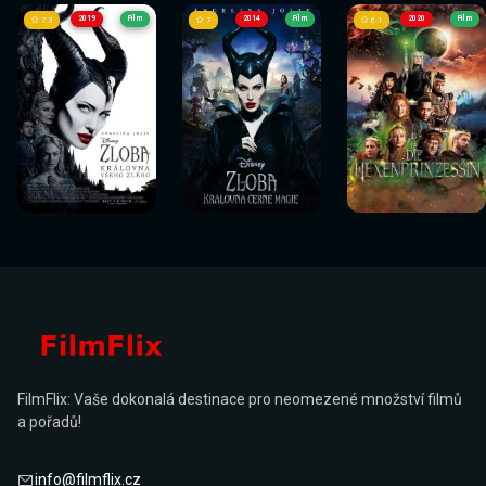
2019
Film
2014
Film
2020
Film
7.3
7
6.1
Sledovat
Sledovat
Sledovat
Sledovat
Sledovat
Sledovat
nyní
nyní
nyní
nyní
nyní
nyní
FilmFlix: Vaše dokonalá destinace pro neomezené množství filmů
a pořadů!
info@filmflix.cz