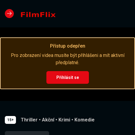
Přístup odepřen
Pro zobrazení videa musíte být přihlášeni a mít aktivní
předplatné.
Přihlásit se
Thriller
•
Akční
•
Krimi
•
Komedie
15+