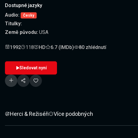
Dostupné jazyky
Audio:
Česky
Titulky:
Země původu:
USA
1992
118
HD
6.7 (IMDb)
80 zhlédnutí
Sledovat nyní
Herci & Režiséři
Více podobných