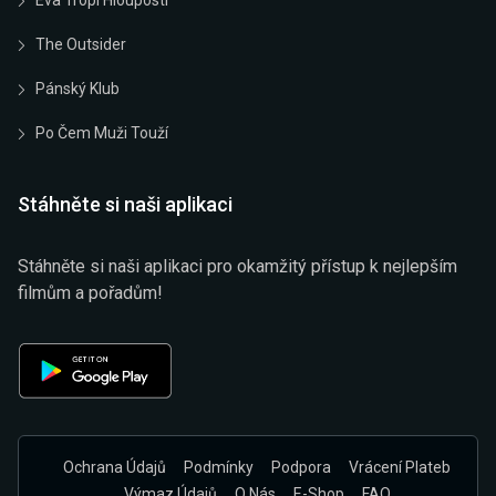
Eva Tropí Hlouposti
The Outsider
Pánský Klub
Po Čem Muži Touží
Stáhněte si naši aplikaci
Stáhněte si naši aplikaci pro okamžitý přístup k nejlepším
filmům a pořadům!
Ochrana Údajů
Podmínky
Podpora
Vrácení Plateb
Výmaz Údajů
O Nás
E-Shop
FAQ