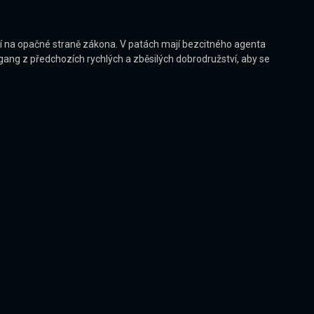
jí na opačné straně zákona. V patách mají bezcitného agenta
ng z předchozích rychlých a zběsilých dobrodružství, aby se