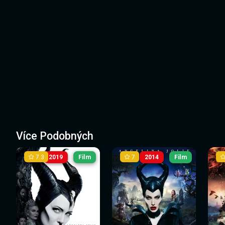
Více Podobných
7.3
7
2019
Film
2014
Film