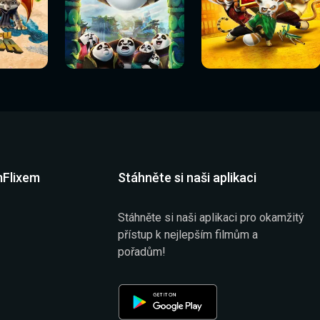
Sledovat
Sledovat
í
Sledovat nyní
Sledovat nyní
nyní
nyní
mFlixem
Stáhněte si naši aplikaci
Stáhněte si naši aplikaci pro okamžitý
přístup k nejlepším filmům a
pořadům!