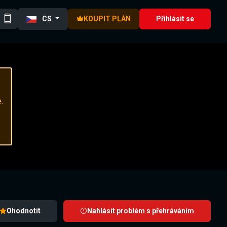
CS
KOUPIT PLÁN
Přihlásit se
.
Ohodnotit
Nahlásit problém s přehráváním