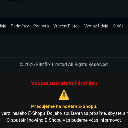
dajů
Podmínky
Podpora
Vrácení Plateb
Výmaz Údajů
O Nás
© 2026 Filmflix Limited All Rights Reserved.
Vážení uživatelé FilmFlixu
⚠️
Pracujeme na novém E-Shopu.
 verzi našeho E-Shopu. Do jeho spuštění vás prosíme, abyste s 
O spuštění nového E-Shopu Vás budeme včas informovat.