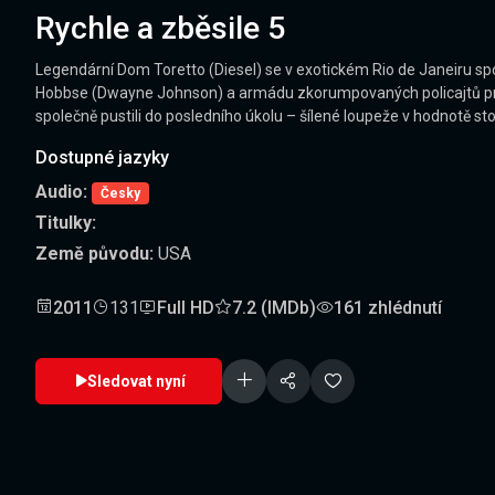
Rychle a zběsile 5
Legendární Dom Toretto (Diesel) se v exotickém Rio de Janeiru sp
Hobbse (Dwayne Johnson) a armádu zkorumpovaných policajtů pracu
společně pustili do posledního úkolu – šílené loupeže v hodnotě sto
Dostupné jazyky
Audio:
Česky
Titulky:
Země původu:
USA
2011
131
Full HD
7.2 (IMDb)
161 zhlédnutí
Sledovat nyní