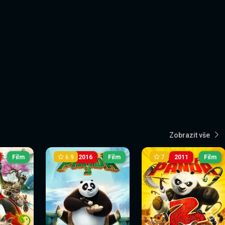
Zobrazit vše
6.9
7
Film
2016
Film
2011
Film