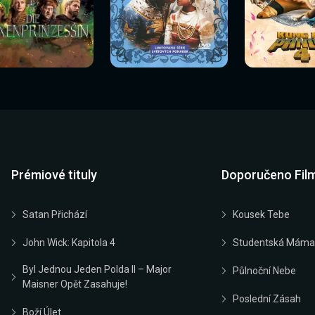
Sledovat
Sledovat
Sledovat
edovat nyní
Sledovat nyní
Sledovat nyn
nyní
nyní
nyní
Prémiové tituly
Doporučeno Fil
Satan Přichází
Kousek Tebe
John Wick: Kapitola 4
Studentská Máma
Byl Jednou Jeden Polda II – Major
Půlnoční Nebe
Maisner Opět Zasahuje!
Poslední Zásah
Boží Úlet