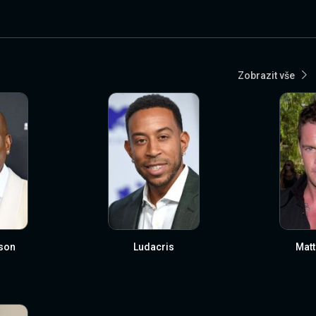
Zobrazit vše
son
Ludacris
Matt