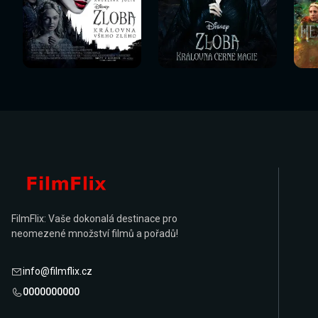
Sledovat
Sledovat
Sledovat nyní
Sledovat nyní
Sl
nyní
nyní
FilmFlix: Vaše dokonalá destinace pro
neomezené množství filmů a pořadů!
info@filmflix.cz
0000000000