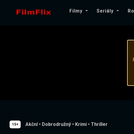
Filmy
Seriály
Ro
Akční
•
Dobrodružný
•
Krimi
•
Thriller
15+