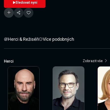
Sledovat nyní
Herci & Režiséři
Více podobných
Herci
Zobrazit vše