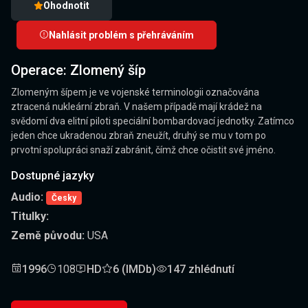
Ohodnotit
Nahlásit problém s přehráváním
Operace: Zlomený šíp
Zlomeným šípem je ve vojenské terminologii označována
ztracená nukleární zbraň. V našem případě mají krádež na
svědomí dva elitní piloti speciální bombardovací jednotky. Zatímco
jeden chce ukradenou zbraň zneužít, druhý se mu v tom po
prvotní spolupráci snaží zabránit, čímž chce očistit své jméno.
Dostupné jazyky
Audio:
Česky
Titulky:
Země původu:
USA
1996
108
HD
6 (IMDb)
147 zhlédnutí