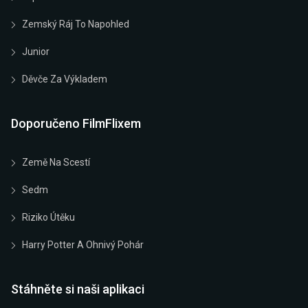
Zemský Ráj To Napohled
Junior
Děvče Za Výkladem
Doporučeno FilmFlixem
Země Na Scestí
Sedm
Riziko Útěku
Harry Potter A Ohnivý Pohár
Stáhněte si naši aplikaci