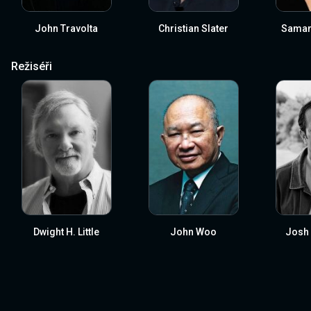
John Travolta
Christian Slater
Saman
Režiséři
Dwight H. Little
John Woo
Josh