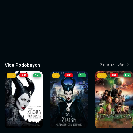
Více Podobných
Zobrazit vše
2019
Film
2014
Film
2020
Film
7.3
7
6.1
Sledovat
Sledovat
Sledovat
Sledovat
Sledovat
Sledovat
nyní
nyní
nyní
nyní
nyní
nyní