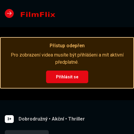
Přístup odepřen
Pro zobrazení videa musíte být přihlášeni a mít aktivní
předplatné.
Přihlásit se
Dobrodružný
•
Akční
•
Thriller
3+