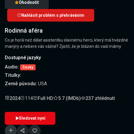
Ohodnotit
Nahlásit problém s přehráváním
Rodinná aféra
Co je horší než dělat asistentku slavnému herci, který má hvězdné
manýry a nebere vás vážně? Zjistit, že je blázen do vaší mámy.
Dostupné jazyky
Audio:
Česky
Titulky:
Země původu:
USA
2024
114
Full HD
5.7 (IMDb)
237 zhlédnutí
Sledovat nyní