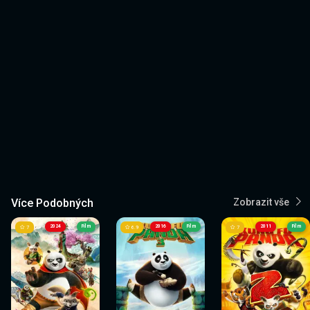
Více Podobných
Zobrazit vše
2024
Film
2016
Film
2011
Film
7
6.9
7