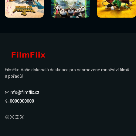
Sledovat
Sledovat
Sledovat
Sledovat
Sledovat
Sledovat
nyní
nyní
nyní
nyní
nyní
nyní
FilmFlix: Vaše dokonalá destinace pro neomezené množství filmů
a pořadů!
info@filmflix.cz
0000000000