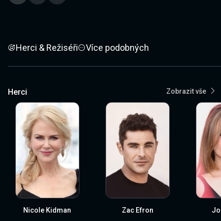
Herci & Režiséři
Více podobných
Herci
Zobrazit vše
Nicole Kidman
Zac Efron
Jo