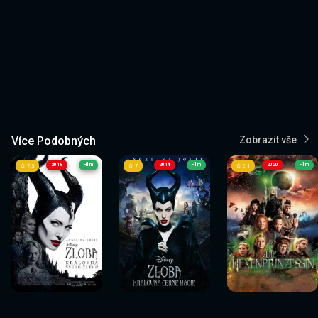
Více Podobných
Zobrazit vše
2019
Film
2014
Film
2020
Film
7.3
7
6.1
Sledovat
Sledovat
Sledovat
Sledovat
Sledovat
Sledovat
nyní
nyní
nyní
nyní
nyní
nyní