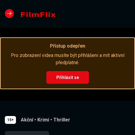
Přístup odepřen
Pro zobrazení videa musíte být přihlášeni a mít aktivní
předplatné.
Přihlásit se
Akční
•
Krimi
•
Thriller
15+