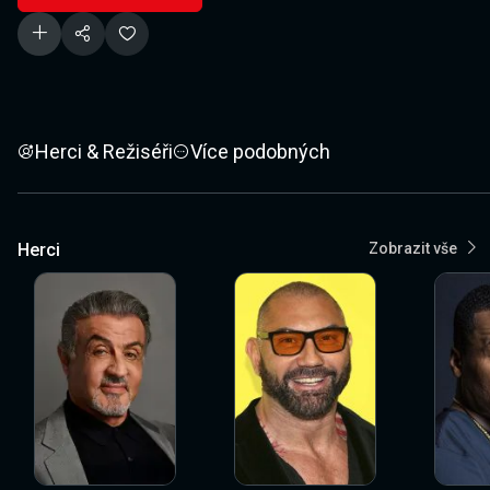
Herci & Režiséři
Více podobných
Herci
Zobrazit vše