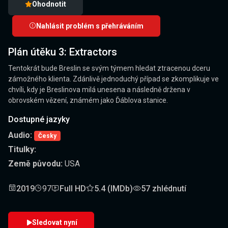
Ohodnotit
Nahlásit problém s přehráváním
Plán útěku 3: Extractors
Tentokrát bude Breslin se svým týmem hledat ztracenou dceru
zámožného klienta. Zdánlivě jednoduchý případ se zkomplikuje ve
chvíli, kdy je Breslinova milá unesena a následně držena v
obrovském vězení, známém jako Ďáblova stanice.
Dostupné jazyky
Audio:
Česky
Titulky:
Země původu:
USA
2019
97
Full HD
5.4 (IMDb)
57 zhlédnutí
Sledovat nyní