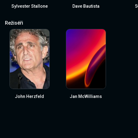
Sylvester Stallone
Dave Bautista
5
Režiséři
John Herzfeld
Jan McWilliams