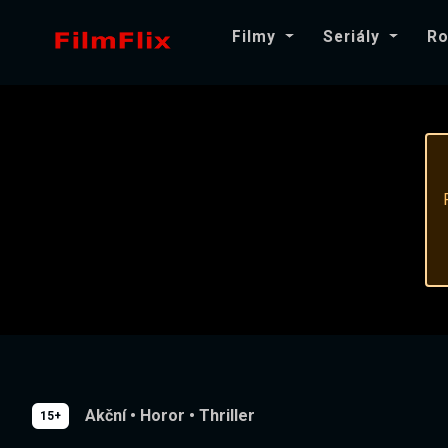
Filmy
Seriály
Ro
Akční
•
Horor
•
Thriller
15+