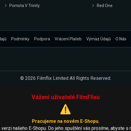
Pomsta V Trinity
Red One
dajů
Podmínky
Podpora
Vrácení Plateb
Výmaz Údajů
O Nás
© 2026 Filmflix Limited All Rights Reserved.
Vážení uživatelé FilmFlixu
⚠️
Pracujeme na novém E-Shopu.
 verzi našeho E-Shopu. Do jeho spuštění vás prosíme, abyste s 