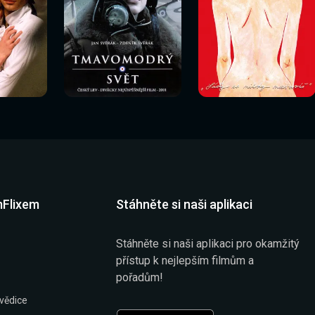
Sledovat
Sledovat
í
Sledovat nyní
Sledovat nyní
nyní
nyní
mFlixem
Stáhněte si naši aplikaci
Stáhněte si naši aplikaci pro okamžitý
přístup k nejlepším filmům a
pořadům!
vědice