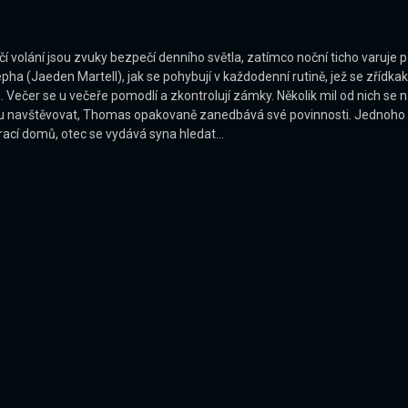
ačí volání jsou zvuky bezpečí denního světla, zatímco noční ticho varuje
a (Jaeden Martell), jak se pohybují v každodenní rutině, jež se zřídkakd
omu. Večer se u večeře pomodlí a zkontrolují zámky. Několik mil od nich
rlottu navštěvovat, Thomas opakovaně zanedbává své povinnosti. Jedn
rací domů, otec se vydává syna hledat...