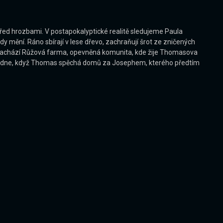
 před hrozbami. V postapokalyptické realitě sledujeme Paula
y mění. Ráno sbírají v lese dřevo, zachraňují šrot ze zničených
 se nachází Růžová farma, opevněná komunita, kde žije Thomasova
oho dne, když Thomas spěchá domů za Josephem, kterého předtím