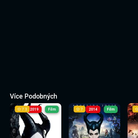
Více Podobných
7.3
7
2019
Film
2014
Film