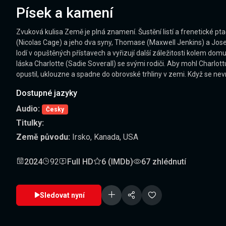
Písek a kamení
Zvuková kulisa Země je plná znamení. Šustění listí a frenetické pt
(Nicolas Cage) a jeho dva syny, Thomase (Maxwell Jenkins) a Joseph
lodí v opuštěných přístavech a vyřizují další záležitosti kolem d
láska Charlotte (Sadie Soverall) se svými rodiči. Aby mohl Cha
opustil, uklouzne a spadne do obrovské trhliny v zemi. Když se nev
Dostupné jazyky
Audio:
Česky
Titulky:
Země původu:
Irsko, Kanada, USA
2024
92
Full HD
6 (IMDb)
67 zhlédnutí
Sledovat nyní