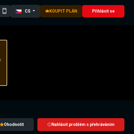
CS
KOUPIT PLÁN
Přihlásit se
.
Ohodnotit
Nahlásit problém s přehráváním