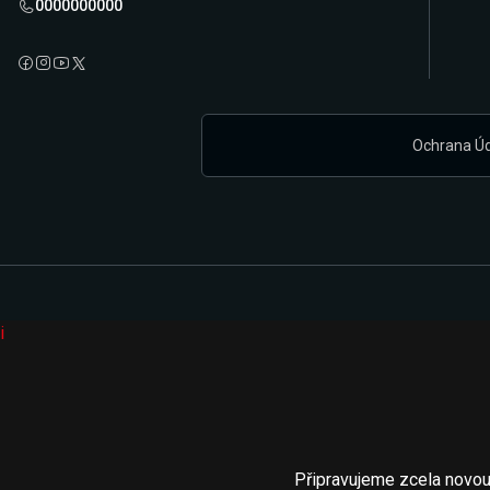
0000000000
Ochrana Ú
i
Připravujeme zcela novou