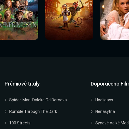
Sledovat
Sledovat
Sledovat
edovat nyní
Sledovat nyní
Sledovat nyn
nyní
nyní
nyní
Prémiové tituly
Doporučeno Fil
Spider-Man: Daleko Od Domova
Hooligans
Rumble Through The Dark
Nenasytná
100 Streets
Synové Velké Med