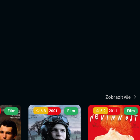
Zobrazit vše
6.8
6.2
Film
2001
Film
2011
Film