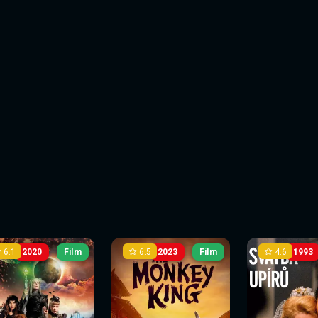
6.1
6.5
4.6
2020
Film
2023
Film
1993