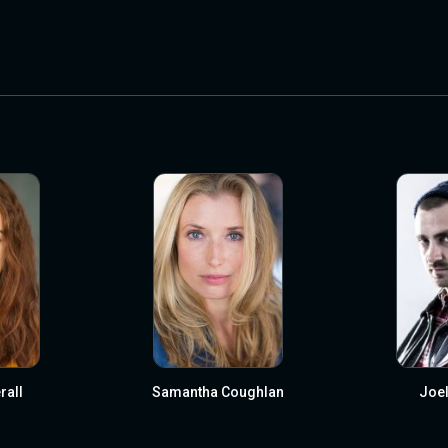
rall
Samantha Coughlan
Joel