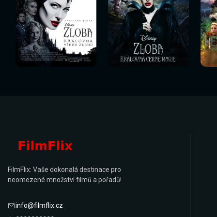
Sledovat
Sledovat
Sledovat nyní
Sledovat nyní
Sl
nyní
nyní
FilmFlix: Vaše dokonalá destinace pro
neomezené množství filmů a pořadů!
info@filmflix.cz