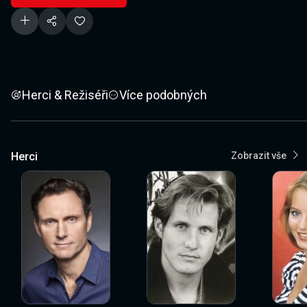
Herci & Režiséři
Více podobných
Herci
Zobrazit vše