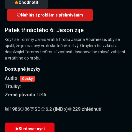
Ohodnotit
Nahlásit problém s přehráváním
Pátek třináctého 6: Jason žije
Když se Tommy Jarvis vrátí k hrobu Jasona Voorheese, aby se
ujistil, že je masový vrah skutečně mrtvý. Omylem ho vzkřísí a
dospívající Tommy teď musí zastavit Jasonovo bezhlavé zabíjení
a vrátit ho do hrobu.
Dostupné jazyky
Audio:
Česky
Titulky:
Země původu:
USA
1986
86
SD
6.2 (IMDb)
229 zhlédnutí
Sledovat nyní