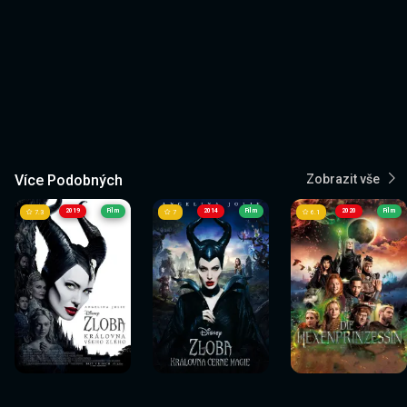
Více Podobných
Zobrazit vše
2019
Film
2014
Film
2020
Film
7.3
7
6.1
Sledovat
Sledovat
Sledovat
Sledovat
Sledovat
Sledovat
nyní
nyní
nyní
nyní
nyní
nyní