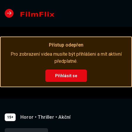
Přístup odepřen
Pro zobrazení videa musíte být přihlášeni a mít aktivní
předplatné.
Přihlásit se
Horor
•
Thriller
•
Akční
15+