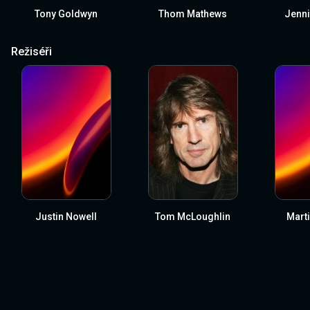
Tony Goldwyn
Thom Mathews
Jenni
Režiséři
Justin Nowell
Tom McLoughlin
Marti