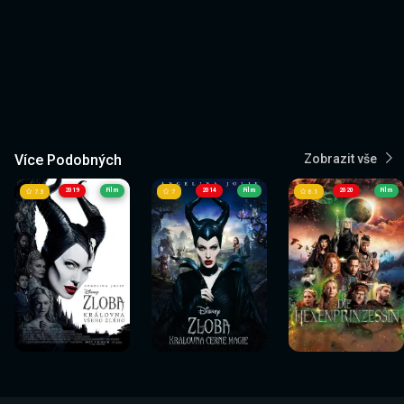
Více Podobných
Zobrazit vše
2019
Film
2014
Film
2020
Film
7.3
7
6.1
Sledovat
Sledovat
Sledovat
Sledovat
Sledovat
Sledovat
nyní
nyní
nyní
nyní
nyní
nyní