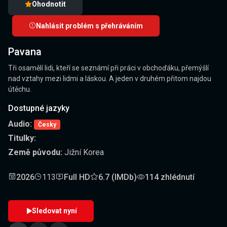
Ohodnotit
Nahlásit problém s přehráváním
Pavana
Tři osamělí lidi, kteří se seznámí při práci v obchoďáku, přemýšlí
nad vztahy mezi lidmi a láskou. A jeden v druhém přitom najdou
útěchu.
Dostupné jazyky
Audio:
Česky
Titulky:
Země původu:
Jižní Korea
2026
113
Full HD
6.7 (IMDb)
114 zhlédnutí
Sledovat nyní