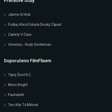
Prémiové tituly
Jdeme Si Hrát
Puška, Která Dobyla Divoký Západ
Zakletý V Čase
Vinnetou - Rudý Gentleman
Doporučeno FilmFlixem
Tajný Život K.C.
Moon Knight
Pachatelé
Ten, Kdo Tě Miloval