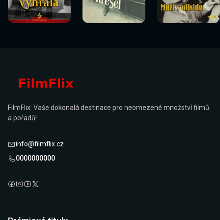
Sledovat
Sledovat
Sledovat
Sledovat
Sledovat
Sledovat
nyní
nyní
nyní
nyní
nyní
nyní
FilmFlix: Vaše dokonalá destinace pro neomezené množství filmů
a pořadů!
info@filmflix.cz
0000000000