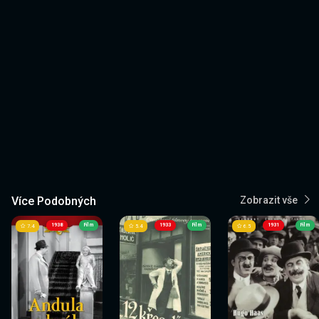
Více Podobných
Zobrazit vše
1938
Film
1933
Film
1931
Film
7.4
5.4
6.5