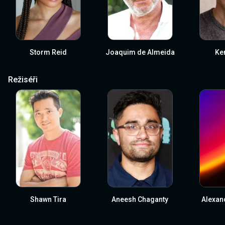
Storm Reid
Joaquim de Almeida
Ke
Režiséři
Shawn Tira
Aneesh Chaganty
Alexan