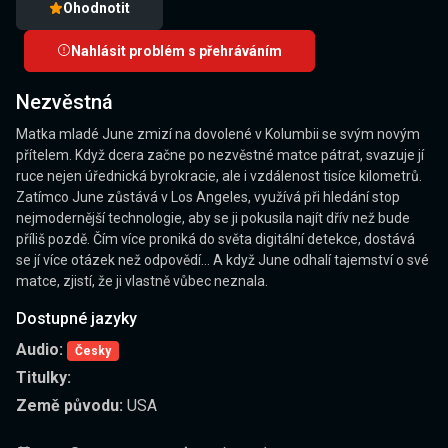
Ohodnotit
Nahlásit problém s přehráváním
Nezvěstná
Matka mladé June zmizí na dovolené v Kolumbii se svým novým
přítelem. Když dcera začne po nezvěstné matce pátrat, svazuje jí
ruce nejen úřednická byrokracie, ale i vzdálenost tisíce kilometrů.
Zatímco June zůstává v Los Angeles, využívá při hledání stop
nejmodernější technologie, aby se ji pokusila najít dřív než bude
příliš pozdě. Čím více proniká do světa digitální detekce, dostává
se jí více otázek než odpovědí... A když June odhalí tajemství o své
matce, zjistí, že ji vlastně vůbec neznala.
Dostupné jazyky
Audio:
Česky
Titulky:
Země původu:
USA