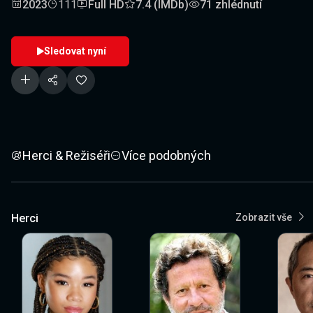
2023
111
Full HD
7.4 (IMDb)
71 zhlédnutí
Sledovat nyní
Herci & Režiséři
Více podobných
Herci
Zobrazit vše