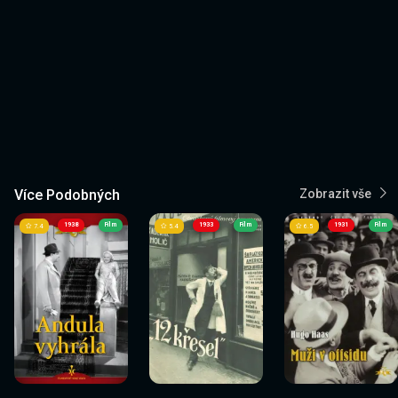
Více Podobných
Zobrazit vše
1938
Film
1933
Film
1931
Film
7.4
5.4
6.5
Sledovat
Sledovat
Sledovat
Sledovat
Sledovat
Sledovat
nyní
nyní
nyní
nyní
nyní
nyní