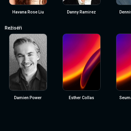
Havana Rose Liu
Danny Ramirez
Denni
Režiséři
Damien Power
Esther Collas
Seum