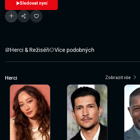
Sledovat nyní
Herci & Režiséři
Více podobných
Herci
Zobrazit vše