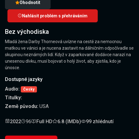
Ohodnotit
Nahlásit problém s přehráváním
Bez východiska
Mladá žena Darby Thorneová uvízne na cestě za nemocnou
matkou ve vánici a je nucena zastavit na dálničním odpočívadle se
skupinou neznámých lidí. Když v zaparkované dodávce narazí na
unesenou dívku, musí bojovat o holý život, aby zjistila, kdo je
únosce.
Dostupné jazyky
Audio:
Česky
Titulky:
Země původu:
USA
2022
96
Full HD
6.8 (IMDb)
99 zhlédnutí