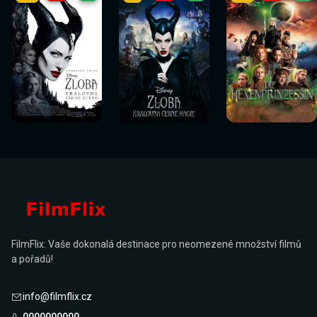
Sledovat
Sledovat
Sledovat
Sledovat
Sledovat
Sledovat
nyní
nyní
nyní
nyní
nyní
nyní
FilmFlix: Vaše dokonalá destinace pro neomezené množství filmů
a pořadů!
info@filmflix.cz