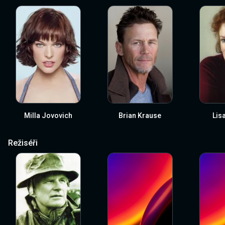
Milla Jovovich
Brian Krause
Lis
Režiséři