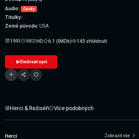
Audio:
Česky
Titulky:
Země původu:
USA
1991
98
HD
6.1 (IMDb)
145 zhlédnutí
Sledovat nyní
Herci & Režiséři
Více podobných
Herci
Zobrazit vše