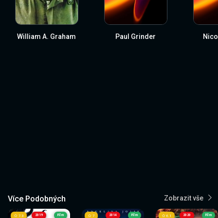
William A. Graham
Paul Grinder
Nico
Více Podobných
Zobrazit vše
2019
Film
2014
Film
2020
Film
7.3
7
6.1