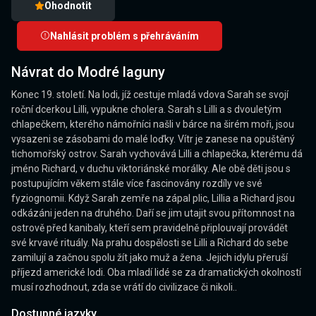
Ohodnotit
Nahlásit problém s přehráváním
Návrat do Modré laguny
Konec 19. století. Na lodi, jíž cestuje mladá vdova Sarah se svojí
roční dcerkou Lilli, vypukne cholera. Sarah s Lilli a s dvouletým
chlapečkem, kterého námořníci našli v bárce na širém moři, jsou
vysazeni se zásobami do malé loďky. Vítr je zanese na opuštěný
tichomořský ostrov. Sarah vychovává Lilli a chlapečka, kterému dá
jméno Richard, v duchu viktoriánské morálky. Ale obě děti jsou s
postupujícím věkem stále více fascinovány rozdíly ve své
fyziognomii. Když Sarah zemře na zápal plic, Lillia a Richard jsou
odkázáni jeden na druhého. Daří se jim utajit svou přítomnost na
ostrově před kanibaly, kteří sem pravidelně připlouvají provádět
své krvavé rituály. Na prahu dospělosti se Lilli a Richard do sebe
zamilují a začnou spolu žít jako muž a žena. Jejich idylu přeruší
příjezd americké lodi. Oba mladí lidé se za dramatických okolností
musí rozhodnout, zda se vrátí do civilizace či nikoli..
Dostupné jazyky