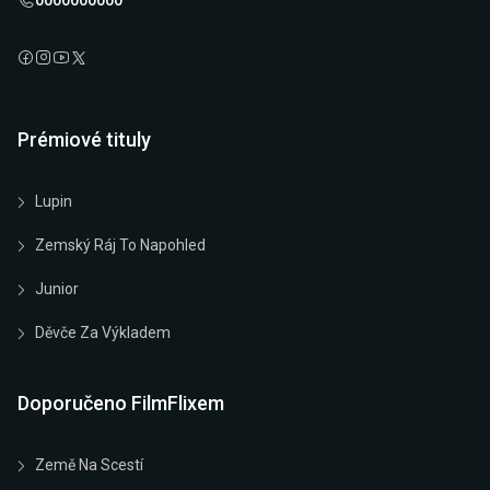
0000000000
Prémiové tituly
Lupin
Zemský Ráj To Napohled
Junior
Děvče Za Výkladem
Doporučeno FilmFlixem
Země Na Scestí