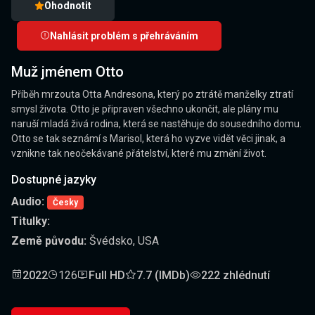
Ohodnotit
Nahlásit problém s přehráváním
Muž jménem Otto
Příběh mrzouta Otta Andresona, který po ztrátě manželky ztratí
smysl života. Otto je připraven všechno ukončit, ale plány mu
naruší mladá živá rodina, která se nastěhuje do sousedního domu.
Otto se tak seznámí s Marisol, která ho vyzve vidět věci jinak, a
vznikne tak neočekávané přátelství, které mu změní život.
Dostupné jazyky
Audio:
Česky
Titulky:
Země původu:
Švédsko, USA
2022
126
Full HD
7.7 (IMDb)
222 zhlédnutí