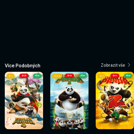
Více Podobných
Zobrazit vše
2024
Film
2016
Film
2011
Film
7
6.9
7
Sledovat
Sledovat
Sledovat
Sledovat
Sledovat
Sledovat
nyní
nyní
nyní
nyní
nyní
nyní