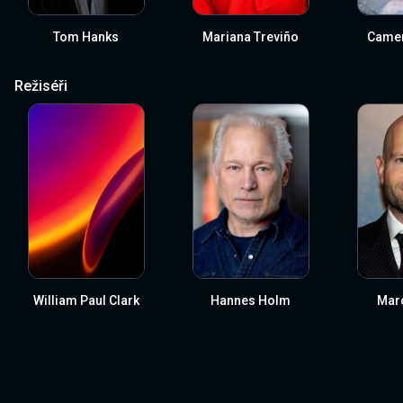
Tom Hanks
Mariana Treviño
Camer
Režiséři
William Paul Clark
Hannes Holm
Marc