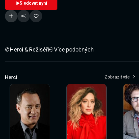
Sledovat nyní
Herci & Režiséři
Více podobných
Herci
Zobrazit vše