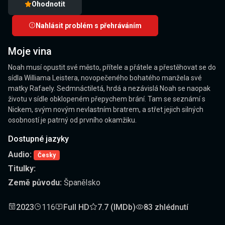
Ohodnotit
Nahlásit problém s přehráváním
Moje vina
Noah musí opustit své město, přítele a přátele a přestěhovat se do
sídla Williama Leistera, novopečeného bohatého manžela své
matky Rafaely. Sedmnáctiletá, hrdá a nezávislá Noah se naopak
životu v sídle obklopeném přepychem brání. Tam se seznámí s
Nickem, svým novým nevlastním bratrem, a střet jejich silných
osobností je patrný od prvního okamžiku.
Dostupné jazyky
Audio:
Česky
Titulky:
Země původu:
Španělsko
2023
116
Full HD
7.7 (IMDb)
83 zhlédnutí