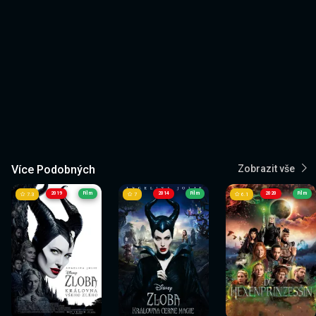
Více Podobných
Zobrazit vše
2019
Film
2014
Film
2020
Film
7.3
7
6.1
Sledovat
Sledovat
Sledovat
Sledovat
Sledovat
Sledovat
nyní
nyní
nyní
nyní
nyní
nyní