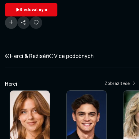
Sledovat nyní
Herci & Režiséři
Více podobných
Herci
Zobrazit vše