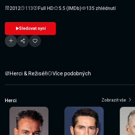
2012
113
Full HD
5.5 (IMDb)
135 zhlédnutí
Sledovat nyní
Herci & Režiséři
Více podobných
Herci
Zobrazit vše