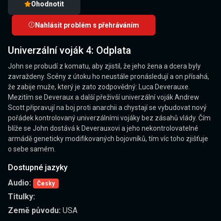
Ohodnotit
Nahlásit problém s přehráváním
Univerzální voják 4: Odplata
John se probudí z komatu, aby zjistil, že jeho žena a dcera byly
zavraždeny. Scény z útoku ho neustále pronásledují a on přísahá,
že zabije muže, který je zato zodpovědný: Luca Deverauxe.
Mezitím se Deveraux a další přeživší univerzální voják Andrew
Scott připravují na boj proti anarchii a chystají se vybudovat nový
pořádek kontrolovaný univerzálními vojáky bez zásahů vlády. Čím
blíže se John dostává k Deverauxovi a jeho nekontrolovatelné
armádě geneticky modifikovaných bojovníků, tím víc toho zjišťuje
o sebe samém.
Dostupné jazyky
Audio:
Česky
Titulky:
Země původu:
USA