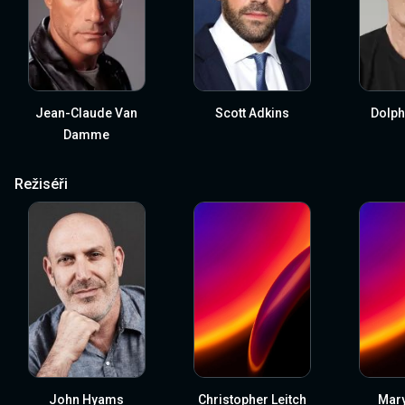
Jean-Claude Van
Scott Adkins
Dolph
Damme
Režiséři
John Hyams
Christopher Leitch
Mary