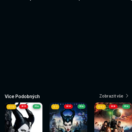
Více Podobných
Zobrazit vše
2019
Film
2014
Film
2020
Film
7.3
7
6.1