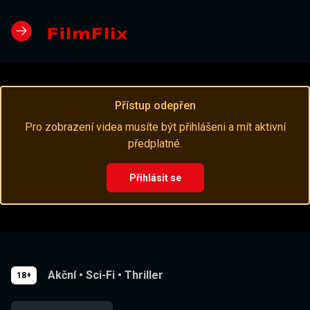
Přístup odepřen
Pro zobrazení videa musíte být přihlášeni a mít aktivní
předplatné.
Přihlásit se
Akční
•
Sci-Fi
•
Thriller
18+