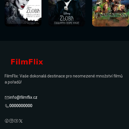
Sledovat
Sledovat
Sledovat
Sledovat
Sledovat
Sledovat
nyní
nyní
nyní
nyní
nyní
nyní
FilmFlix: Vaše dokonalá destinace pro neomezené množství filmů
a pořadů!
info@filmflix.cz
0000000000