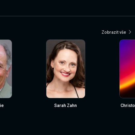
Zobrazit vše
ie
Sarah Zahn
Christ