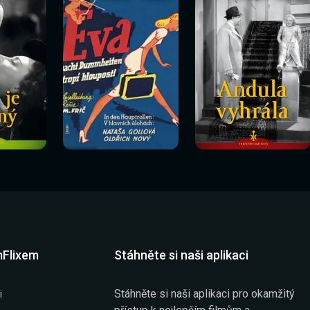
Sledovat
Sledovat
í
Sledovat nyní
Sledovat nyní
nyní
nyní
mFlixem
Stáhněte si naši aplikaci
Stáhněte si naši aplikaci pro okamžitý
i