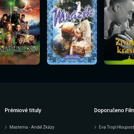
Sledovat
Sledovat
Sledovat
edovat nyní
Sledovat nyní
Sledovat nyn
nyní
nyní
nyní
Prémiové tituly
Doporučeno Fil
Mastema - Anděl Zkázy
Eva Tropí Hloupost