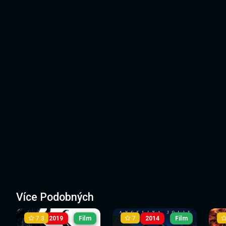
Více Podobných
7.3
7
2019
Film
2014
Film