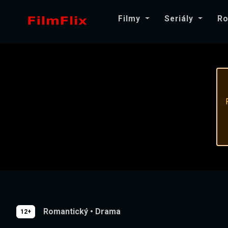
Filmy
Seriály
Ro
Romantický
•
Drama
12+