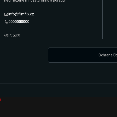
neomezené množství filmů a pořadů!
info@filmflix.cz
0000000000
Ochrana Ú
i