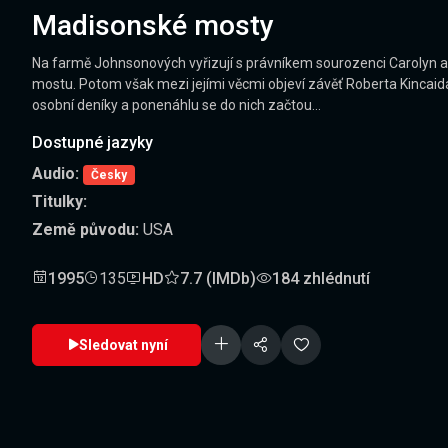
Madisonské mosty
Na farmě Johnsonových vyřizují s právníkem sourozenci Carolyn 
mostu. Potom však mezi jejími věcmi objeví závěť Roberta Kincaida,
osobní deníky a ponenáhlu se do nich začtou...
Dostupné jazyky
Audio:
Česky
Titulky:
Země původu:
USA
1995
135
HD
7.7 (IMDb)
184 zhlédnutí
Sledovat nyní