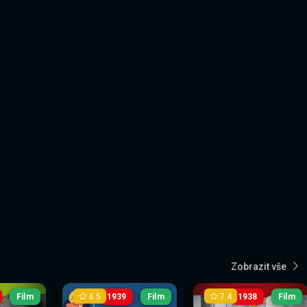
Zobrazit vše
6.5
7.4
Film
1939
Film
1938
Film