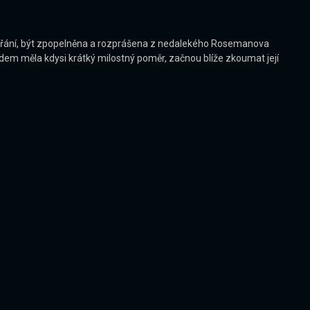
 přání, být zpopelněna a rozprášena z nedalekého Rosemanova
aidem měla kdysi krátký milostný poměr, začnou blíže zkoumat její