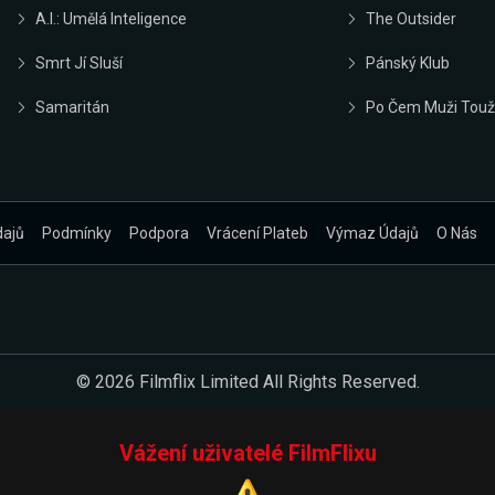
A.I.: Umělá Inteligence
The Outsider
Smrt Jí Sluší
Pánský Klub
Samaritán
Po Čem Muži Touž
dajů
Podmínky
Podpora
Vrácení Plateb
Výmaz Údajů
O Nás
© 2026 Filmflix Limited All Rights Reserved.
Vážení uživatelé FilmFlixu