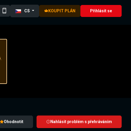
CS
KOUPIT PLÁN
Přihlásit se
.
Ohodnotit
Nahlásit problém s přehráváním