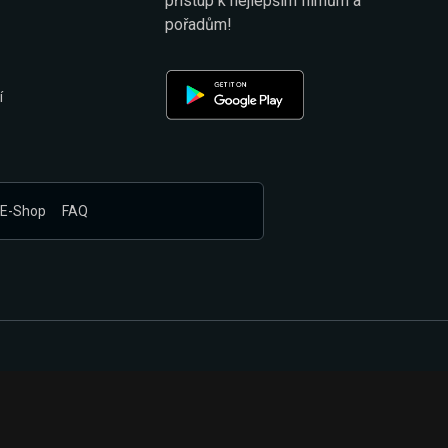
přístup k nejlepším filmům a
pořadům!
í
E-Shop
FAQ