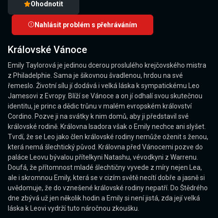
Ohodnotit
Nahlásit problém s přehráváním
Královské Vánoce
Emily Taylorová je jedinou dcerou proslulého krejčovského mistra
z Philadelphie. Sama je šikovnou švadlenou, hrdou na své
řemeslo. Životní sílu jí dodává i velká láska k sympatickému Leo
Jamesovi z Evropy. Blíží se Vánoce a on jí odhalí svou skutečnou
identitu, je princ a dědic trůnu v malém evropském království
Cordino. Pozve ji na svátky k nim domů, aby ji představil své
královské rodině. Královna Isadora však o Emily nechce ani slyšet.
Tvrdí, že se Leo jako člen královské rodiny nemůže oženit s ženou,
která nemá šlechtický původ. Královna před Vánocemi pozve do
paláce Leovu bývalou přítelkyni Natashu, vévodkyni z Warrenu.
Doufá, že přítomnost mladé šlechtičny vyvede z míry nejen Lea,
ale i skromnou Emily, která se v cizím světě necítí dobře a jasně si
uvědomuje, že do vznešené královské rodiny nepatří. Do Štědrého
dne zbývá už jen několik hodin a Emily si není jistá, zda její velká
láska k Leovi vydrží tuto náročnou zkoušku.