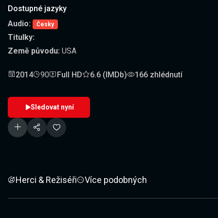
Dostupné jazyky
Audio:
Česky
Titulky:
Země původu:
USA
2014
90
Full HD
6.6 (IMDb)
166 zhlédnutí
Sledovat nyní
Herci & Režiséři
Více podobných