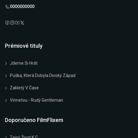
0000000000
Prémiové tituly
Jdeme Si Hrát
Puška, Která Dobyla Divoký Západ
Zakletý V Čase
Vinnetou - Rudý Gentleman
Doporučeno FilmFlixem
Tajný Život K.C.