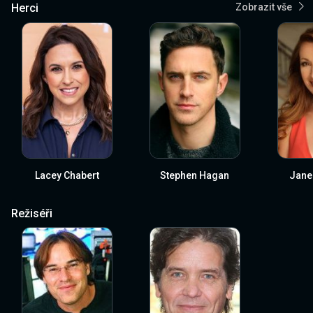
Herci
Zobrazit vše
Lacey Chabert
Stephen Hagan
Jane
Režiséři