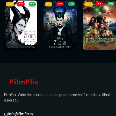
2019
Film
2014
Film
2020
Film
7.3
7
6.1
Sledovat
Sledovat
Sledovat
Sledovat
Sledovat
Sledovat
nyní
nyní
nyní
nyní
nyní
nyní
FilmFlix: Vaše dokonalá destinace pro neomezené množství filmů
a pořadů!
info@filmflix.cz