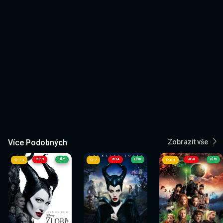
Více Podobných
Zobrazit vše
2019
Film
2014
Film
2020
Film
7.3
7
6.1