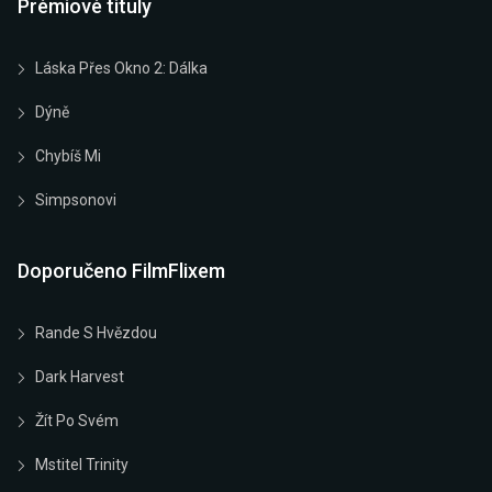
Prémiové tituly
Láska Přes Okno 2: Dálka
Dýně
Chybíš Mi
Simpsonovi
Doporučeno FilmFlixem
Rande S Hvězdou
Dark Harvest
Žít Po Svém
Mstitel Trinity