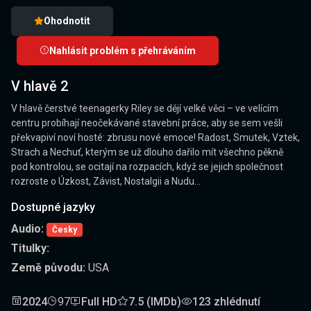
Ohodnotit
Nahlásit problém s přehráváním
V hlavě 2
V hlavě čerstvé teenagerky Riley se dějí velké věci – ve velícím
centru probíhají neočekávané stavební práce, aby se sem vešli
překvapiví noví hosté: zbrusu nové emoce! Radost, Smutek, Vztek,
Strach a Nechuť, kterým se už dlouho dařilo mít všechno pěkně
pod kontrolou, se ocitají na rozpacích, když se jejich společnost
rozroste o Úzkost, Závist, Nostalgii a Nudu...
Dostupné jazyky
Audio:
Česky
Titulky:
Země původu:
USA
2024
97
Full HD
7.5 (IMDb)
123 zhlédnutí