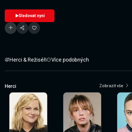
Sledovat nyní
Herci & Režiséři
Více podobných
Herci
Zobrazit vše