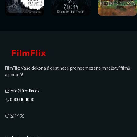
Sledovat
Sledovat
Sledovat
Sledovat
Sledovat
Sledovat
nyní
nyní
nyní
nyní
nyní
nyní
FilmFlix: Vaše dokonalá destinace pro neomezené množství filmů
a pořadů!
info@filmflix.cz
0000000000