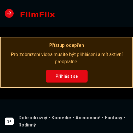
Přístup odepřen
Pro zobrazení videa musíte být přihlášeni a mít aktivní
předplatné.
Přihlásit se
Dobrodružný
•
Komedie
•
Animované
•
Fantasy
•
3+
Rodinný