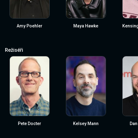
Amy Poehler
Maya Hawke
Kensing
Režiséři
Pete Docter
Kelsey Mann
Dan