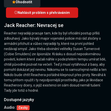
Ohodnotit
Nahlásit problém s přehráváním
Jack Reacher: Nevracej se
Reacher nejraději pracuje tam, kde by byl oficiální postup příliš
zdlouhavý. Jako bývalý major vojenské policie má rád zločiny s
armádní příchutí a vůbec nejraději ty, které na první pohled
nedávají smysl. Jako třeba obvinění velitelky Susan Turnerové
(Cobie Smulders) ze špionáže. Krásku s dosud neposkvrněnou
pověstí, kolem které začali náhle v podezřelém tempu umírat lidé,
chtěl původně pozvat na večeři. Teď ji musí vytáhnout z basy, aby
pomohl dokázat její nevinu. Někomu se to samozřejmě nelíbí a ten
Někdo bude chtít Reachera pořádně klepnout přes prsty. Neváhá k
tomu přitom využít i ty nejodpornější prostředky, jako je likvidace
Reacherovy dcery, o jejíž existenci on sám dosud neměl tušení.
Tady jde totiž o hodně.
Dostupné jazyky
Audio:
Česky