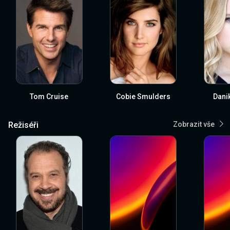
Tom Cruise
Cobie Smulders
Dani
Režiséři
Zobrazit vše