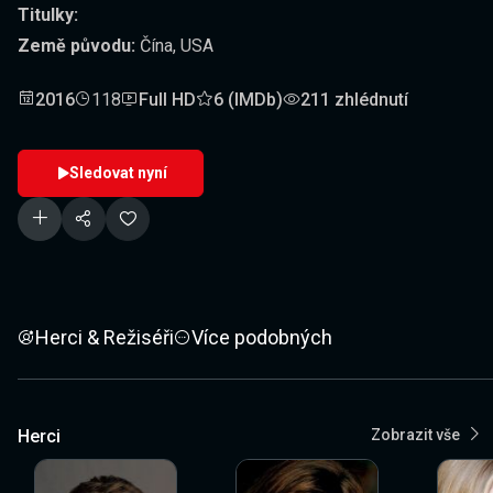
Titulky:
Země původu:
Čína, USA
2016
118
Full HD
6 (IMDb)
211 zhlédnutí
Sledovat nyní
Herci & Režiséři
Více podobných
Herci
Zobrazit vše