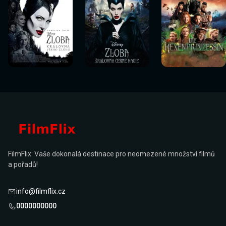
Sledovat
Sledovat
Sledovat
Sledovat
Sledovat
Sledovat
nyní
nyní
nyní
nyní
nyní
nyní
FilmFlix: Vaše dokonalá destinace pro neomezené množství filmů
a pořadů!
info@filmflix.cz
0000000000