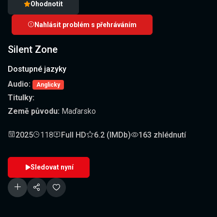
Ohodnotit
Nahlásit problém s přehráváním
Silent Zone
Dostupné jazyky
Audio:
Anglicky
Titulky:
Země původu:
Maďarsko
2025
118
Full HD
6.2 (IMDb)
163 zhlédnutí
Sledovat nyní