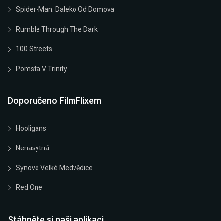
Spider-Man: Daleko Od Domova
Rumble Through The Dark
100 Streets
Pomsta V Trinity
Doporučeno FilmFlixem
Hooligans
Nenasytná
Synové Velké Medvědice
Red One
Stáhněte si naši aplikaci