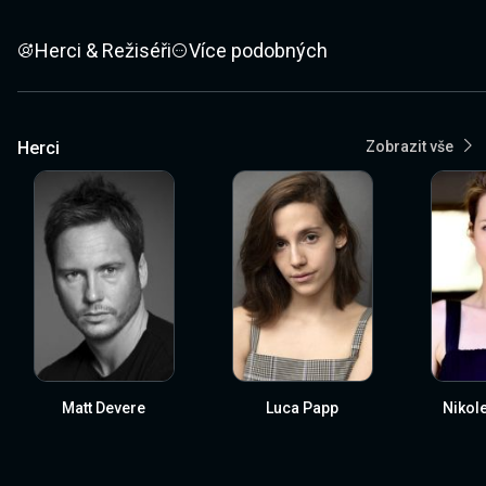
Herci & Režiséři
Více podobných
Herci
Zobrazit vše
Matt Devere
Luca Papp
Nikole