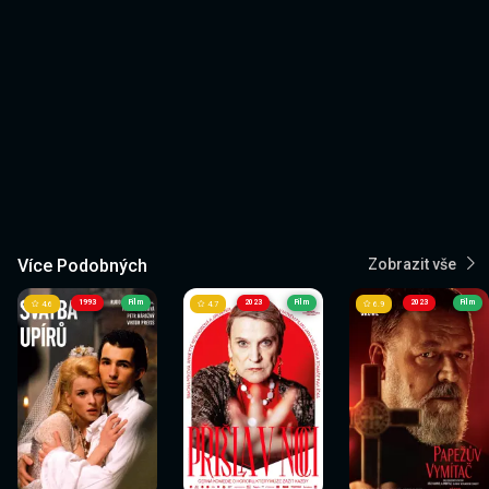
Více Podobných
Zobrazit vše
1993
Film
2023
Film
2023
Film
4.6
4.7
6.9
Sledovat
Sledovat
Sledovat
Sledovat
Sledovat
Sledovat
nyní
nyní
nyní
nyní
nyní
nyní