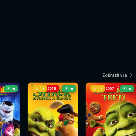
Zobrazit vše
6.3
6.3
Film
2010
Film
2007
Film