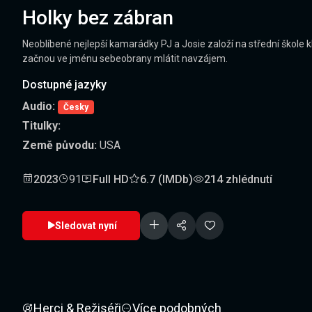
Holky bez zábran
Neoblíbené nejlepší kamarádky PJ a Josie založí na střední škole kl
začnou ve jménu sebeobrany mlátit navzájem.
Dostupné jazyky
Audio:
Česky
Titulky:
Země původu:
USA
2023
91
Full HD
6.7 (IMDb)
214 zhlédnutí
Sledovat nyní
Herci & Režiséři
Více podobných