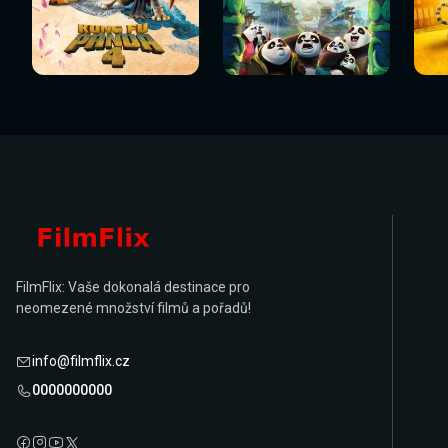
Sledovat
Sledovat
Sledovat nyní
Sledovat nyní
Sl
nyní
nyní
FilmFlix: Vaše dokonalá destinace pro
neomezené množství filmů a pořadů!
info@filmflix.cz
0000000000