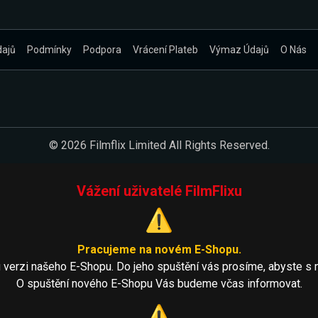
dajů
Podmínky
Podpora
Vrácení Plateb
Výmaz Údajů
O Nás
© 2026 Filmflix Limited All Rights Reserved.
Vážení uživatelé FilmFlixu
⚠️
Pracujeme na novém E-Shopu.
 verzi našeho E-Shopu. Do jeho spuštění vás prosíme, abyste s 
O spuštění nového E-Shopu Vás budeme včas informovat.
⚠️