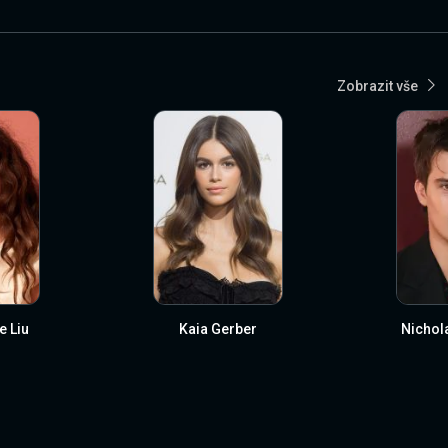
Zobrazit vše
 Liu
Kaia Gerber
Nichola