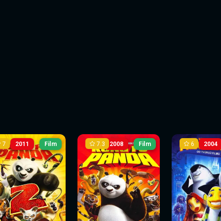
7
7.3
6
2011
Film
2008
Film
2004