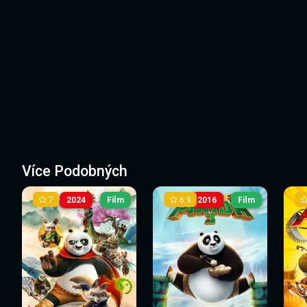
Více Podobných
7
6.9
2024
Film
2016
Film