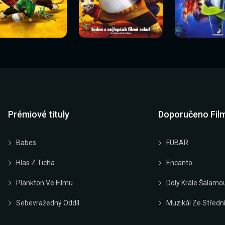
Sledovat
Sledovat
Sledovat
edovat nyní
Sledovat nyní
Sledovat nyn
nyní
nyní
nyní
Prémiové tituly
Doporučeno Fil
Babes
FUBAR
Hlas Z Ticha
Encanto
Plankton Ve Filmu
Doly Krále Šalamo
Sebevražedný Oddíl
Muzikál Ze Střední