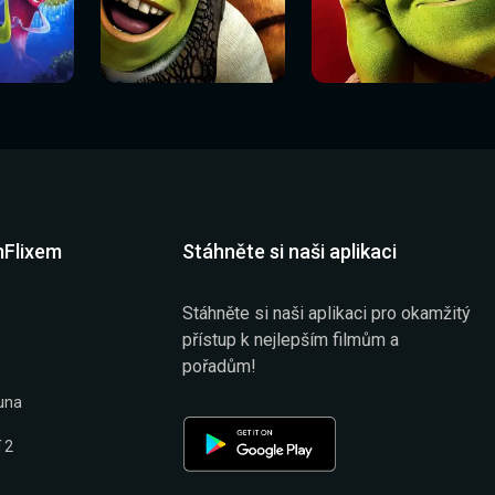
Sledovat
Sledovat
í
Sledovat nyní
Sledovat nyní
nyní
nyní
mFlixem
Stáhněte si naši aplikaci
Stáhněte si naši aplikaci pro okamžitý
přístup k nejlepším filmům a
pořadům!
una
 2