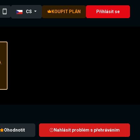
CS
KOUPIT PLÁN
Přihlásit se
.
Ohodnotit
Nahlásit problém s přehráváním