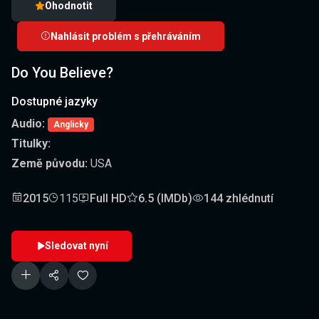
Ohodnotit
Nahlásit problém s přehráváním
Do You Believe?
Dostupné jazyky
Audio:
Anglicky
Titulky:
Země původu:
USA
2015
115
Full HD
6.5 (IMDb)
144 zhlédnutí
Sledovat nyní