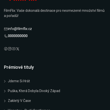
FilmFlix: Vaše dokonalá destinace pro neomezené množství filmů
a pořadů!
info@filmflix.cz
0000000000
Prémiové tituly
Jdeme Si Hrát
Puška, Která Dobyla Divoký Západ
Zakletý V Čase