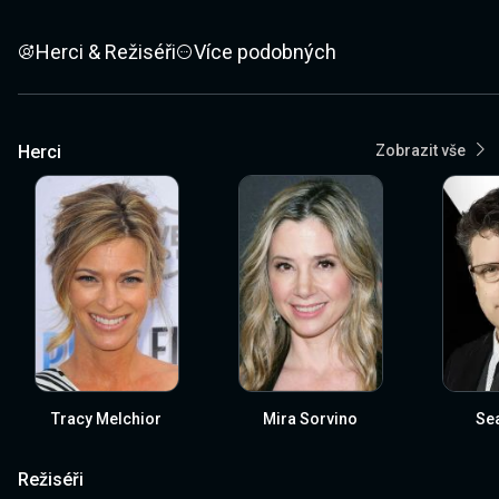
Herci & Režiséři
Více podobných
Herci
Zobrazit vše
Tracy Melchior
Mira Sorvino
Sea
Režiséři