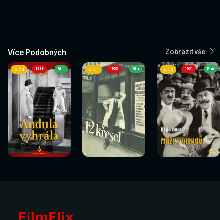
Více Podobných
Zobrazit vše
1938
Film
1933
Film
1931
Film
7.4
5.4
6.5
Sledovat
Sledovat
Sledovat
Sledovat
Sledovat
Sledovat
nyní
nyní
nyní
nyní
nyní
nyní