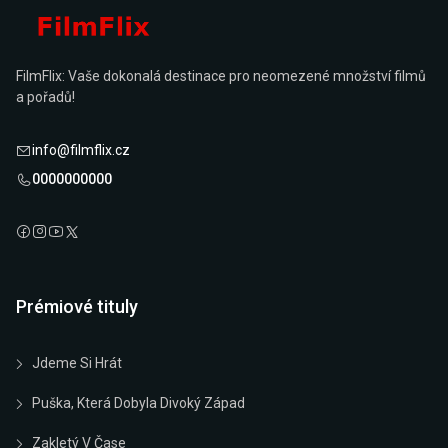
FilmFlix: Vaše dokonalá destinace pro neomezené množství filmů
a pořadů!
info@filmflix.cz
0000000000
Prémiové tituly
Jdeme Si Hrát
Puška, Která Dobyla Divoký Západ
Zakletý V Čase