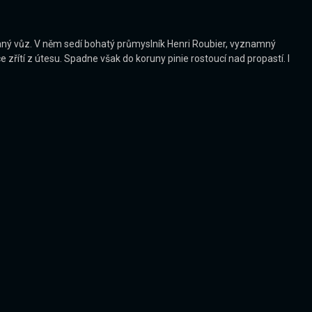
ovaný vůz. V něm sedí bohatý průmyslník Henri Roubier, vyznamný
zřítí z útesu. Spadne však do koruny pinie rostoucí nad propastí. I