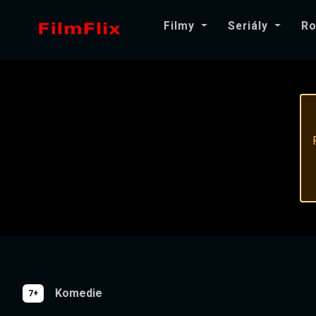
Filmy
Seriály
Ro
Komedie
7+