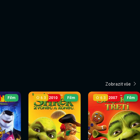
Zobrazit vše
6.3
6.3
Film
2010
Film
2007
Film