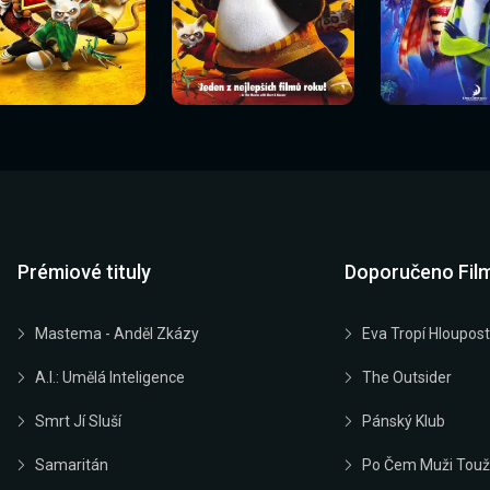
Sledovat
Sledovat
Sledovat
edovat nyní
Sledovat nyní
Sledovat nyn
nyní
nyní
nyní
Prémiové tituly
Doporučeno Fil
Mastema - Anděl Zkázy
Eva Tropí Hloupost
A.I.: Umělá Inteligence
The Outsider
Smrt Jí Sluší
Pánský Klub
Samaritán
Po Čem Muži Touž