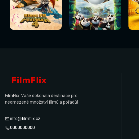
Sledovat
Sledovat
Sledovat nyní
Sledovat nyní
Sl
nyní
nyní
FilmFlix: Vaše dokonalá destinace pro
neomezené množství filmů a pořadů!
info@filmflix.cz
0000000000