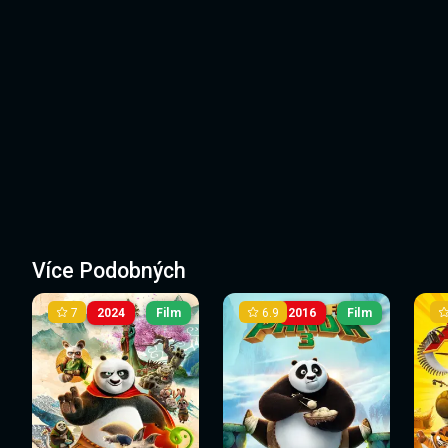
Více Podobných
7
6.9
2024
Film
2016
Film