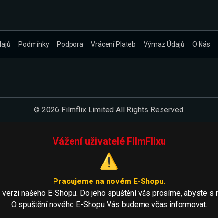
dajů
Podmínky
Podpora
Vrácení Plateb
Výmaz Údajů
O Nás
© 2026 Filmflix Limited All Rights Reserved.
Vážení uživatelé FilmFlixu
⚠️
Pracujeme na novém E-Shopu.
 verzi našeho E-Shopu. Do jeho spuštění vás prosíme, abyste s 
O spuštění nového E-Shopu Vás budeme včas informovat.