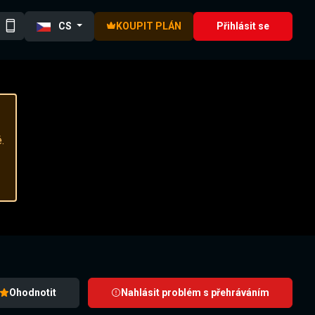
CS
KOUPIT PLÁN
Přihlásit se
.
Ohodnotit
Nahlásit problém s přehráváním