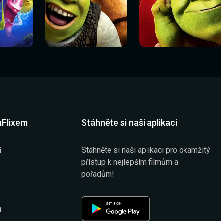
Sledovat
Sledovat
í
Sledovat nyní
Sledovat nyní
nyní
nyní
mFlixem
Stáhněte si naši aplikaci
Stáhněte si naši aplikaci pro okamžitý
i
přístup k nejlepším filmům a
pořadům!
í