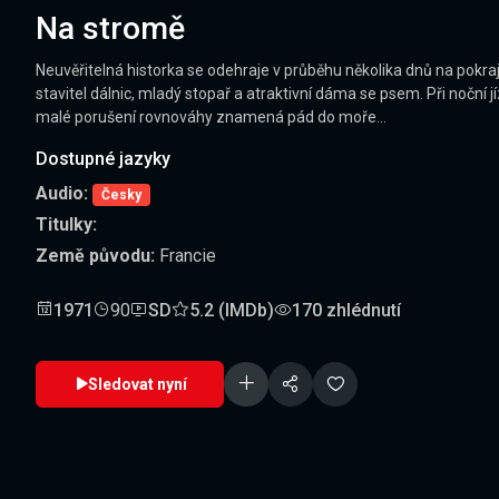
Na stromě
Neuvěřitelná historka se odehraje v průběhu několika dnů na pokraj
stavitel dálnic, mladý stopař a atraktivní dáma se psem. Při noční
malé porušení rovnováhy znamená pád do moře...
Dostupné jazyky
Audio:
Česky
Titulky:
Země původu:
Francie
1971
90
SD
5.2 (IMDb)
170 zhlédnutí
Sledovat nyní