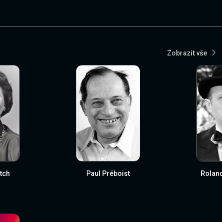
Zobrazit vše
itch
Paul Préboist
Rolan