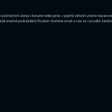
i pobřežních útesů v koruně velké pinie, v jejíchž větvích uvízne havar
 jízdě značně podrážděný Roubier dostane smyk a vůz se v prudké zatáčce 