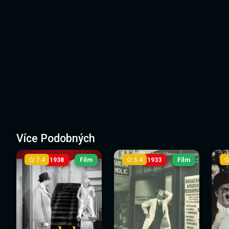
Více Podobných
7.4
5.4
1938
Film
1933
Film