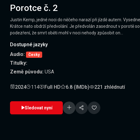
Porotce č. 2
Justin Kemp, jedné noci do něčeho narazí při jízdě autem. Vysedne v
Krátce nato obdrží předvolání. Je předvolán zasednout v porotě s
podezření, že smrt oběti mohl v noci nehody způsobit on...
Dostupné jazyky
Audio:
Česky
Titulky:
Země původu:
USA
2024
114
Full HD
6.8 (IMDb)
221 zhlédnutí
Sledovat nyní