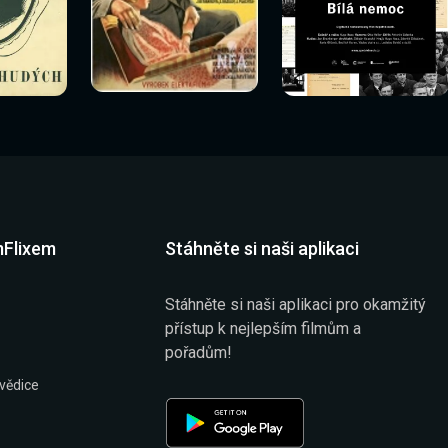
Sledovat
Sledovat
Sledovat nyní
í
Sledovat nyní
nyní
nyní
mFlixem
Stáhněte si naši aplikaci
Stáhněte si naši aplikaci pro okamžitý
přístup k nejlepším filmům a
pořadům!
vědice