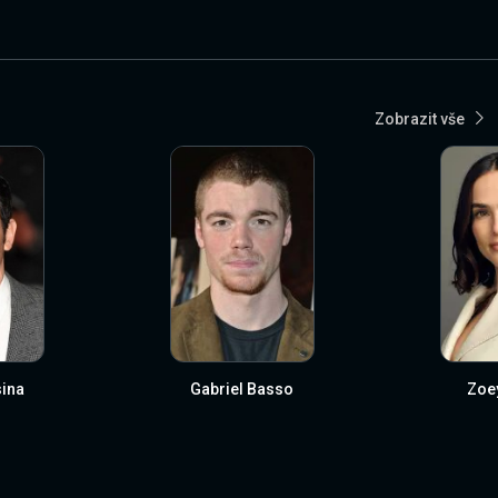
Zobrazit vše
ina
Gabriel Basso
Zoe