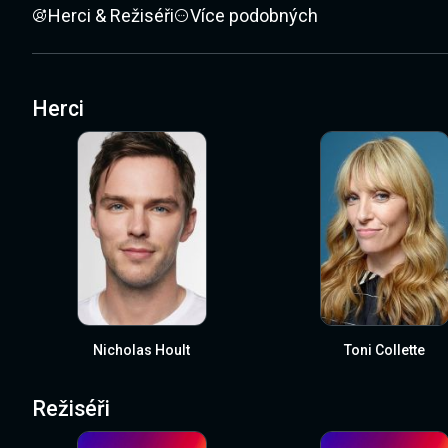
Herci & Režiséři
Více podobných
Herci
Nicholas Hoult
Toni Collette
Režiséři