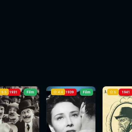
6.5
4.4
6
1931
Film
1939
Film
1941