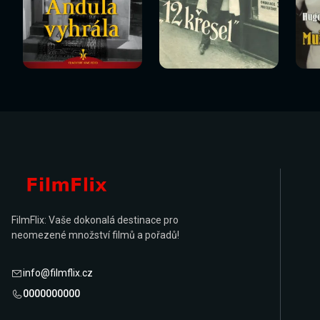
Sledovat
Sledovat
Sledovat nyní
Sledovat nyní
Sl
nyní
nyní
FilmFlix: Vaše dokonalá destinace pro
neomezené množství filmů a pořadů!
info@filmflix.cz
0000000000