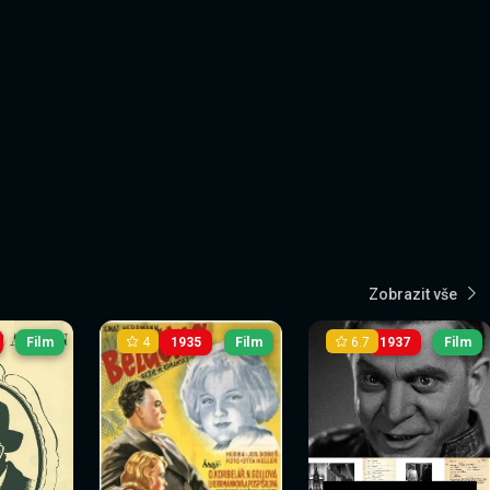
Zobrazit vše
4
6.7
Film
1935
Film
1937
Film