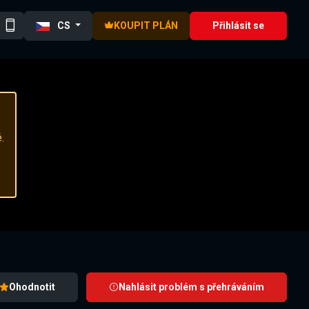
CS
KOUPIT PLÁN
Přihlásit se
.
Ohodnotit
Nahlásit problém s přehráváním