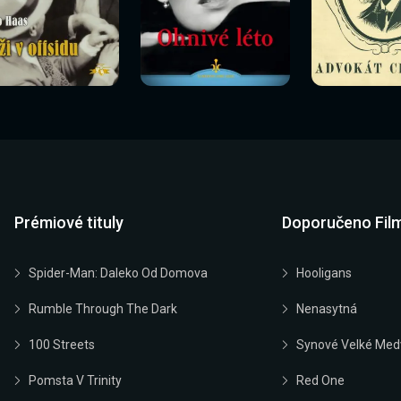
Sledovat
Sledovat
Sledovat
edovat nyní
Sledovat nyní
Sledovat nyn
nyní
nyní
nyní
Prémiové tituly
Doporučeno Fil
Spider-Man: Daleko Od Domova
Hooligans
Rumble Through The Dark
Nenasytná
100 Streets
Synové Velké Med
Pomsta V Trinity
Red One