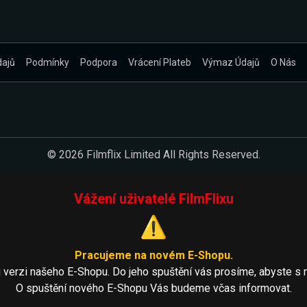
dajů
Podmínky
Podpora
Vrácení Plateb
Výmaz Údajů
O Nás
© 2026 Filmflix Limited All Rights Reserved.
Vážení uživatelé FilmFlixu
⚠️
Pracujeme na novém E-Shopu.
 verzi našeho E-Shopu. Do jeho spuštění vás prosíme, abyste s 
O spuštění nového E-Shopu Vás budeme včas informovat.