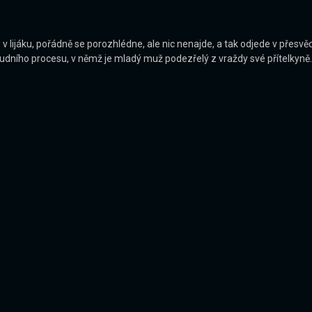
 lijáku, pořádně se porozhlédne, ale nic nenajde, a tak odjede v přesvědč
oudního procesu, v němž je mladý muž podezřelý z vraždy své přítelkyně