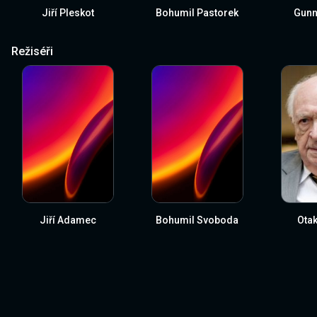
Jiří Pleskot
Bohumil Pastorek
Gunn
Režiséři
Jiří Adamec
Bohumil Svoboda
Otak