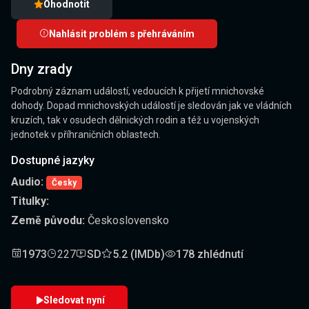
Ohodnotit
Nahlásit problém s přehráváním
Dny zrady
Podrobný záznam událostí, vedoucích k přijetí mnichovské
dohody. Dopad mnichovských událostí je sledován jak ve vládních
kruzích, tak v osudech dělnických rodin a též u vojenských
jednotek v příhraničních oblastech.
Dostupné jazyky
Audio:
Česky
Titulky:
Země původu:
Československo
1973
227
SD
5.2 (IMDb)
178 zhlédnutí
Sledovat nyní