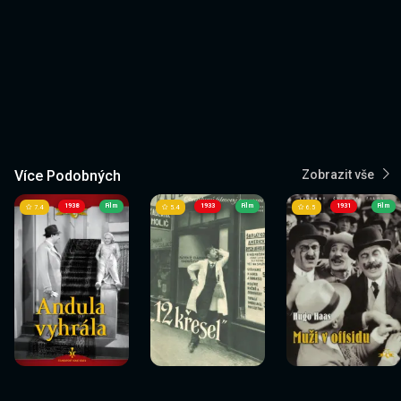
Více Podobných
Zobrazit vše
1938
Film
1933
Film
1931
Film
7.4
5.4
6.5
Sledovat
Sledovat
Sledovat
Sledovat
Sledovat
Sledovat
nyní
nyní
nyní
nyní
nyní
nyní