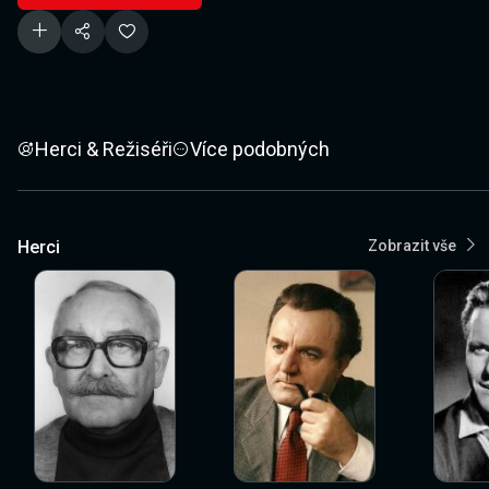
Herci & Režiséři
Více podobných
Herci
Zobrazit vše