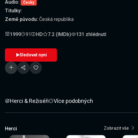
Audio:
Česky
Titulky:
Země původu:
Česká republika
1999
91
HD
7.2 (IMDb)
131 zhlédnutí
Sledovat nyní
Herci & Režiséři
Více podobných
Herci
Zobrazit vše