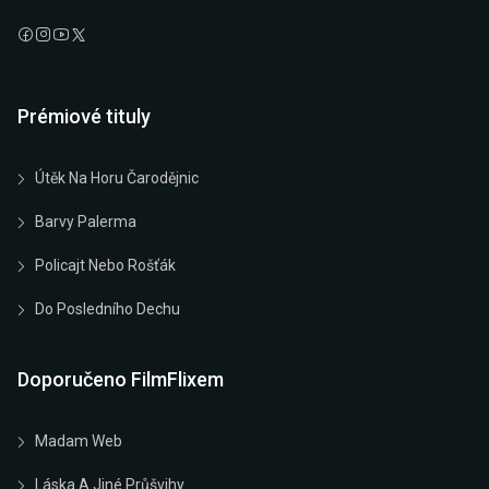
Prémiové tituly
Útěk Na Horu Čarodějnic
Barvy Palerma
Policajt Nebo Rošťák
Do Posledního Dechu
Doporučeno FilmFlixem
Madam Web
Láska A Jiné Průšvihy