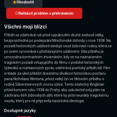
Ohodnotit
Nahlásit problém s přehráváním
Všichni moji blízcí
Příběh se odehrává rok před vypuknutím druhé světové války,
bezprostředně po podepsání Mnichovské dohody v roce 1938. Na
pozadí historických událostí sleduje osud židovské rodiny, která se
po svém vyrovnává s přicházejícími událostmi. Síla příběhu je
umocněna kontrastním ztvárněním, kdy se na naznačeném
tragickém pozadí vstupujícího do filmu v podobě historických
týdeníků a rozhlasových zpráv, odehrává poetický příběh lidí. Film
si klade za úkol přiblížit dnešnímu divákovi historickou postavu
pana Nicholase Wintona, jehož velký čin ve fiktivním příběhu o
rodině Silbersteinových znovu ožívá. Tento statečný Angličan
přišel koncem roku 1938 do Prahy, aby uskutečnil svůj plán na
záchranu 669 židovských dětí, které by jistě neunikly tragickému
osudu, který pro ně připravila nacistická ideologie.
Dostupné jazyky