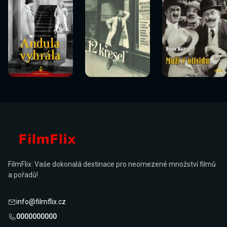
Sledovat
Sledovat
Sledovat
Sledovat
Sledovat
Sledovat
nyní
nyní
nyní
nyní
nyní
nyní
FilmFlix: Vaše dokonalá destinace pro neomezené množství filmů
a pořadů!
info@filmflix.cz
0000000000