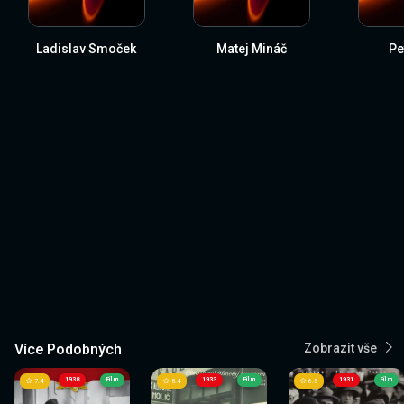
Ladislav Smoček
Matej Mináč
Pe
Více Podobných
Zobrazit vše
1938
Film
1933
Film
1931
Film
7.4
5.4
6.5