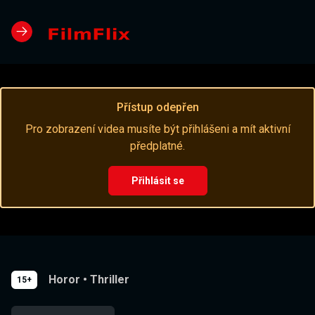
Přístup odepřen
Pro zobrazení videa musíte být přihlášeni a mít aktivní
předplatné.
Přihlásit se
Horor
•
Thriller
15+