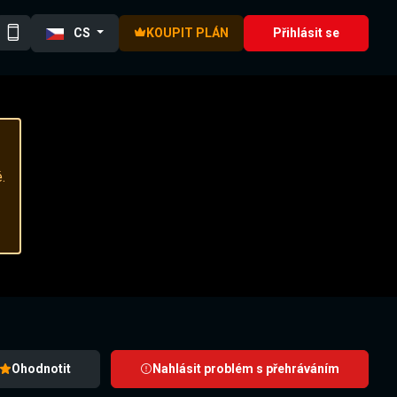
CS
KOUPIT PLÁN
Přihlásit se
.
Ohodnotit
Nahlásit problém s přehráváním