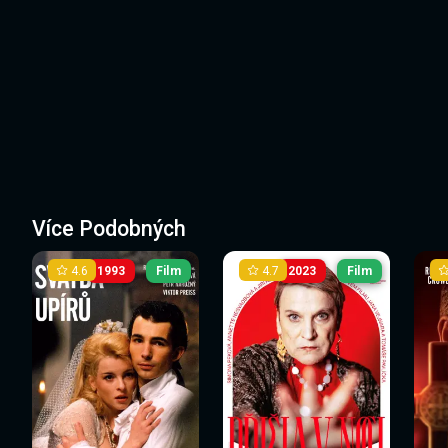
Více Podobných
4.6
4.7
1993
Film
2023
Film