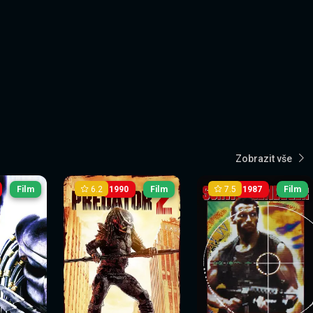
Zobrazit vše
6.2
7.5
Film
1990
Film
1987
Film