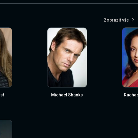
Zobrazit vše
st
Michael Shanks
Rachae