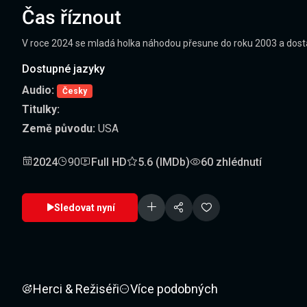
Čas říznout
V roce 2024 se mladá holka náhodou přesune do roku 2003 a dostane
Dostupné jazyky
Audio:
Česky
Titulky:
Země původu:
USA
2024
90
Full HD
5.6 (IMDb)
60 zhlédnutí
Sledovat nyní
Herci & Režiséři
Více podobných