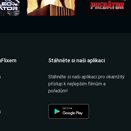
Sledovat
Sledovat
í
Sledovat nyní
Sledovat nyní
nyní
nyní
mFlixem
Stáhněte si naši aplikaci
Stáhněte si naši aplikaci pro okamžitý
i
přístup k nejlepším filmům a
pořadům!
í