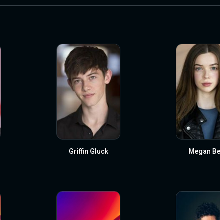
Griffin Gluck
Megan Be