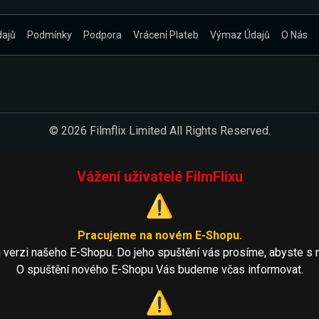
dajů
Podmínky
Podpora
Vrácení Plateb
Výmaz Údajů
O Nás
© 2026 Filmflix Limited All Rights Reserved.
Vážení uživatelé FilmFlixu
⚠️
Pracujeme na novém E-Shopu.
 verzi našeho E-Shopu. Do jeho spuštění vás prosíme, abyste s 
O spuštění nového E-Shopu Vás budeme včas informovat.
⚠️