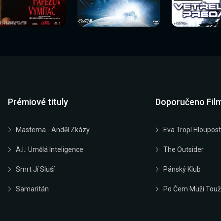
Sledovat
Sledovat
Sledovat
edovat nyní
Sledovat nyní
Sledovat nyn
nyní
nyní
nyní
Prémiové tituly
Doporučeno Fil
Mastema - Anděl Zkázy
Eva Tropí Hloupost
A.I.: Umělá Inteligence
The Outsider
Smrt Jí Sluší
Pánský Klub
Samaritán
Po Čem Muži Touž