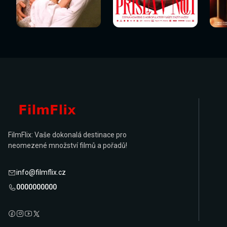
Sledovat
Sledovat
Sledovat nyní
Sledovat nyní
Sl
nyní
nyní
FilmFlix: Vaše dokonalá destinace pro
neomezené množství filmů a pořadů!
info@filmflix.cz
0000000000