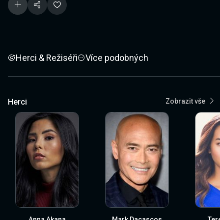
Herci & Režiséři
Více podobných
Herci
Zobrazit vše
Anna Akana
Mark Dacascos
Ter