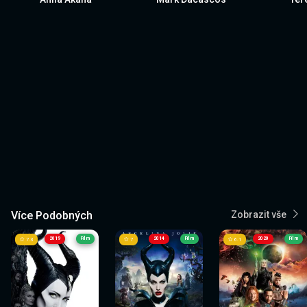
Více Podobných
Zobrazit vše
2019
Film
2014
Film
2020
Film
7.3
7
6.1