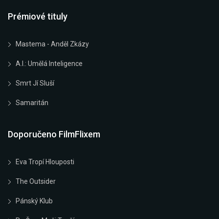
Prémiové tituly
Mastema - Anděl Zkázy
A.I.: Umělá Inteligence
Smrt Jí Sluší
Samaritán
Doporučeno FilmFlixem
Eva Tropí Hlouposti
The Outsider
Pánský Klub