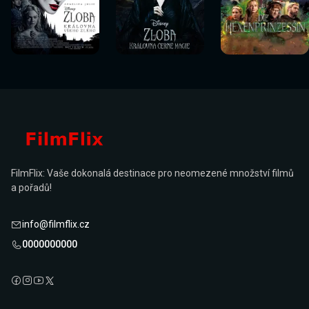
Sledovat
Sledovat
Sledovat
Sledovat
Sledovat
Sledovat
nyní
nyní
nyní
nyní
nyní
nyní
FilmFlix: Vaše dokonalá destinace pro neomezené množství filmů
a pořadů!
info@filmflix.cz
0000000000