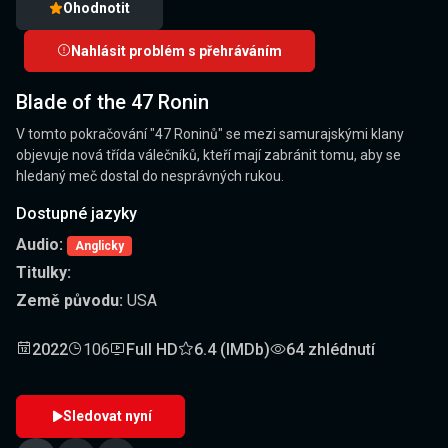
Ohodnotit
Nahlásit problém s přehráváním
Blade of the 47 Ronin
V tomto pokračování "47 Roninů" se mezi samurajskými klany
objevuje nová třída válečníků, kteří mají zabránit tomu, aby se
hledaný meč dostal do nesprávných rukou.
Dostupné jazyky
Audio:
Anglicky
Titulky:
Země původu:
USA
2022
106
Full HD
6.4 (IMDb)
64 zhlédnutí
Sledovat nyní