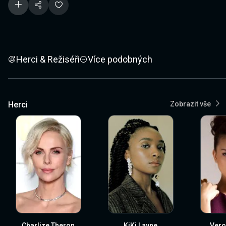
Herci & Režiséři
Více podobných
Herci
Zobrazit vše
Charlize Theron
KiKi Layne
Vero