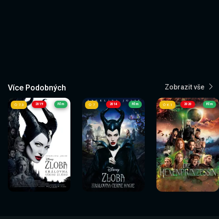
Více Podobných
Zobrazit vše
2019
Film
2014
Film
2020
Film
7.3
7
6.1
Sledovat
Sledovat
Sledovat
Sledovat
Sledovat
Sledovat
nyní
nyní
nyní
nyní
nyní
nyní