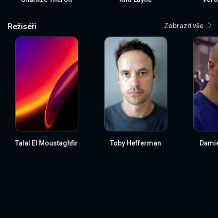
Režiséři
Zobrazit vše
Talal El Moustaghfir
Toby Hefferman
Damie