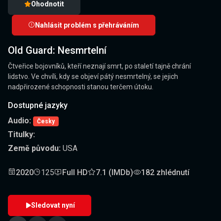
Ohodnotit
Nahlásit problém s přehráváním
Old Guard: Nesmrtelní
Čtveřice bojovníků, kteří neznají smrt, po staletí tajně chrání
lidstvo. Ve chvíli, kdy se objeví pátý nesmrtelný, se jejich
nadpřirozené schopnosti stanou terčem útoku.
Dostupné jazyky
Audio:
Česky
Titulky:
Země původu:
USA
2020
125
Full HD
7.1 (IMDb)
182 zhlédnutí
Sledovat nyní