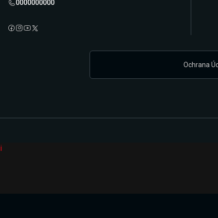
0000000000
Ochrana Ú
i
Připravujeme zcela novou