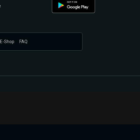
e
E-Shop
FAQ
nákupem produktů vyčkali.