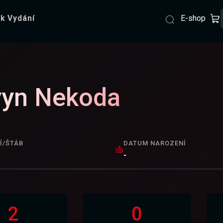
E-shop
k Vydání
yn Nekoda
Í/ŠTÁB
DATUM NAROZENÍ
-
2
0