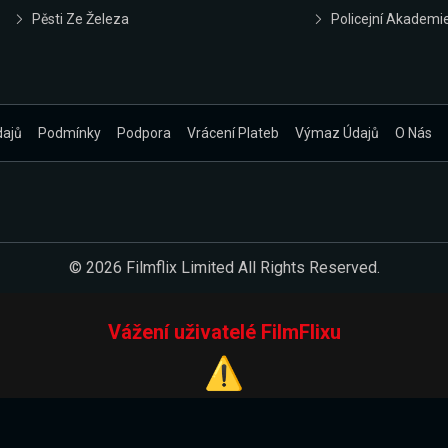
Pěsti Ze Železa
Policejní Akademi
dajů
Podmínky
Podpora
Vrácení Plateb
Výmaz Údajů
O Nás
© 2026 Filmflix Limited All Rights Reserved.
Vážení uživatelé FilmFlixu
⚠️
Pracujeme na novém E-Shopu.
 verzi našeho E-Shopu. Do jeho spuštění vás prosíme, abyste s 