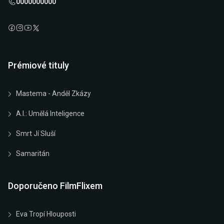
0000000000
Prémiové tituly
Mastema - Anděl Zkázy
A.I.: Umělá Inteligence
Smrt Jí Sluší
Samaritán
Doporučeno FilmFlixem
Eva Tropí Hlouposti