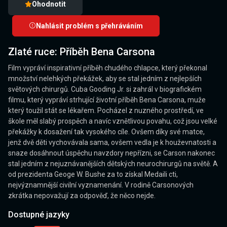
Ohodnotit
Nahlásit problém s přehráváním
Zlaté ruce: Příběh Bena Carsona
Film vypráví inspirativní příběh chudého chlapce, který překonal
množství nelehkých překážek, aby se stal jedním z nejlepších
světových chirurgů. Cuba Gooding Jr. si zahrál v biografickém
filmu, který vypráví strhující životní příběh Bena Carsona, muže
který toužil stát se lékařem. Pocházel z nuzného prostředí, ve
škole měl slabý prospěch a navíc vznětlivou povahu, což jsou velké
překážky k dosažení tak vysokého cíle. Ovšem díky své matce,
jenž dvě děti vychovávala sama, ovšem vedla je k houževnatosti a
snaze dosáhnout úspěchu navzdory nepřízni, se Carson nakonec
stal jedním z nejuznávanějších dětských neurochirurgů na světě. A
od prezidenta Geoge W. Bushe za to získal Medaili cti,
nejvýznamnější civilní vyznamenání. V rodině Carsonových
zkrátka nepovažují za odpověď, že něco nejde.
Dostupné jazyky