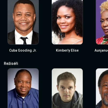
Cuba Gooding Jr.
Kimberly Elise
Aunjanue
Režiséři