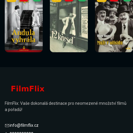
Sledovat
Sledovat
Sledovat
Sledovat
Sledovat
Sledovat
nyní
nyní
nyní
nyní
nyní
nyní
FilmFlix: Vaše dokonalá destinace pro neomezené množství filmů
a pořadů!
info@filmflix.cz