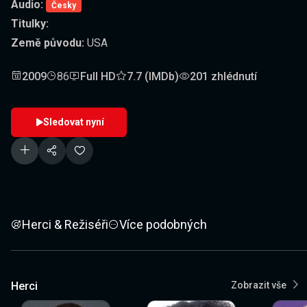
Audio:
Česky
Titulky:
Země původu:
USA
2009
86
Full HD
7.7 (IMDb)
201 zhlédnutí
Sledovat nyní
Herci & Režiséři
Více podobných
Herci
Zobrazit vše