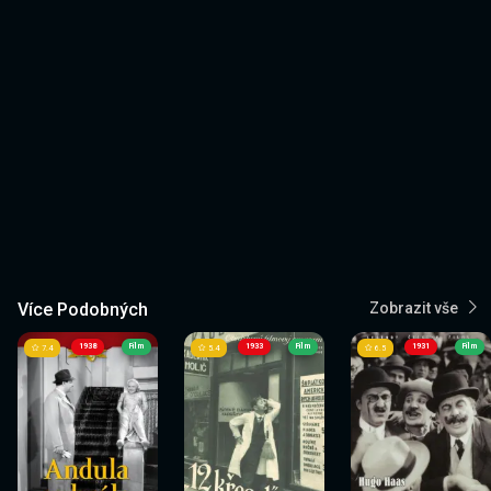
Více Podobných
Zobrazit vše
1938
Film
1933
Film
1931
Film
7.4
5.4
6.5