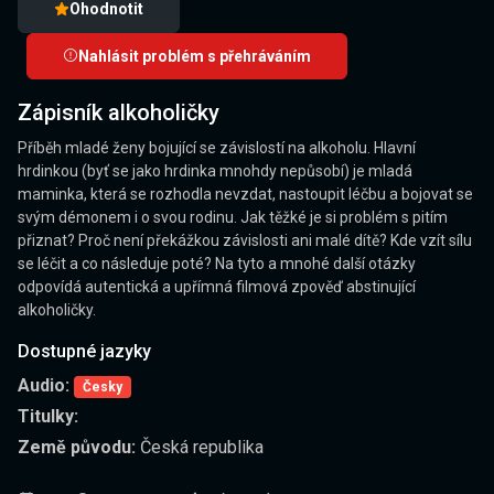
Ohodnotit
Nahlásit problém s přehráváním
Zápisník alkoholičky
Příběh mladé ženy bojující se závislostí na alkoholu. Hlavní
hrdinkou (byť se jako hrdinka mnohdy nepůsobí) je mladá
maminka, která se rozhodla nevzdat, nastoupit léčbu a bojovat se
svým démonem i o svou rodinu. Jak těžké je si problém s pitím
přiznat? Proč není překážkou závislosti ani malé dítě? Kde vzít sílu
se léčit a co následuje poté? Na tyto a mnohé další otázky
odpovídá autentická a upřímná filmová zpověď abstinující
alkoholičky.
Dostupné jazyky
Audio:
Česky
Titulky:
Země původu:
Česká republika