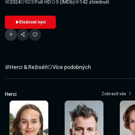
2024
92
Full HD
5 (IMDb)
142 zhlédnutí
Sledovat nyní
Herci & Režiséři
Více podobných
Herci
Zobrazit vše