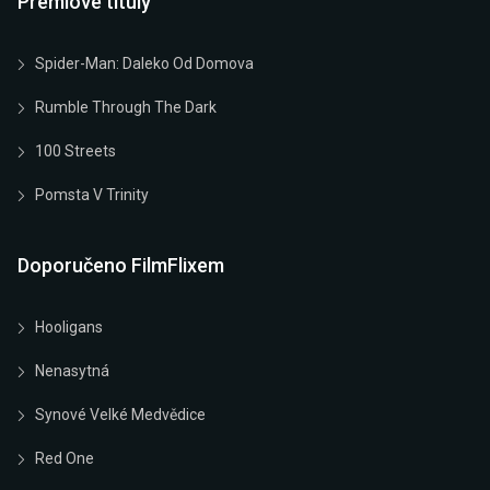
Prémiové tituly
Spider-Man: Daleko Od Domova
Rumble Through The Dark
100 Streets
Pomsta V Trinity
Doporučeno FilmFlixem
Hooligans
Nenasytná
Synové Velké Medvědice
Red One