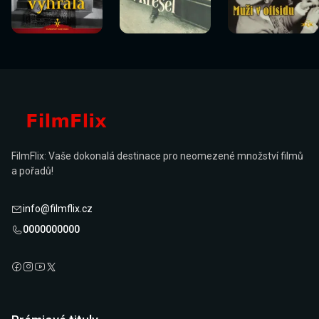
Sledovat
Sledovat
Sledovat
Sledovat
Sledovat
Sledovat
nyní
nyní
nyní
nyní
nyní
nyní
FilmFlix: Vaše dokonalá destinace pro neomezené množství filmů
a pořadů!
info@filmflix.cz
0000000000